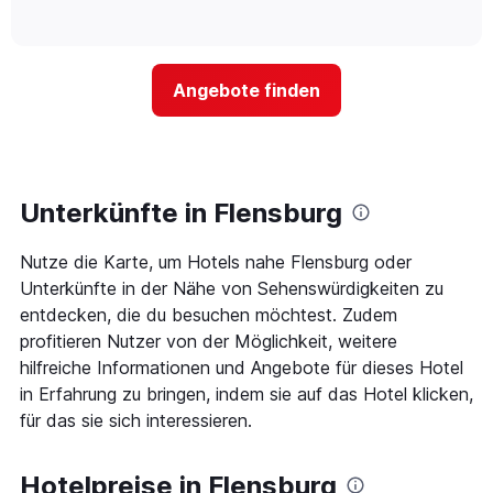
Hotelkategorien
of
wie
anzeigt.
interactive
nach
sich
chart
Sternen
der
anzeigt
Preis
Das
Angebote finden
für
Diagramm
ein
hat
Zimmer
1
ändert,
Y-
je
Achse,
näher
Unterkünfte in Flensburg
die
das
den
Aufenthaltsdatum
durchschnittlichen
Nutze die Karte, um Hotels nahe Flensburg oder
rückt.
Zimmerpreis
Das
Unterkünfte in der Nähe von Sehenswürdigkeiten zu
an
Diagramm
entdecken, die du besuchen möchtest. Zudem
diesem
hat
Wochenende
profitieren Nutzer von der Möglichkeit, weitere
1
anzeigt,
hilfreiche Informationen und Angebote für dieses Hotel
X-
der
Achse,
in Erfahrung zu bringen, indem sie auf das Hotel klicken,
in
die
für das sie sich interessieren.
den
die
letzten
Anzahl
3
der
Hotelpreise in Flensburg
Tagen