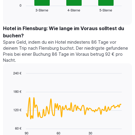
die
zeigt
0
die
3-Sterne
4-Sterne
5-Sterne
den
End
Hotelkategorien
of
durchschnittlichen
nach
interactive
Zimmerpreis
chart
Sternen
für
Hotel in Flensburg: Wie lange im Voraus solltest du
anzeigt
dieses
buchen?
Das
Wochenende
Diagramm
Spare Geld, indem du ein Hotel mindestens 86 Tage vor
in
hat
deinem Trip nach Flensburg buchst. Der niedrigste gefundene
den
1
Preis bei einer Buchung 86 Tage im Voraus betrug 92 € pro
letzten
Y-
Nacht.
3
Achse,
Tagen,
die
240 €
aggregiert
den
nach
Line
Chart
durchschnittlichen
graphic.
chart
Sternebewertung.
Zimmerpreis
with
Das
180 €
für
90
Diagramm
heute
data
hat
points.
Nacht
1
in
120 €
X-
Das
den
Achse,
folgende
letzten
die
Diagramm
3
60 €
die
zeigt,
Tagen
90
60
30
End