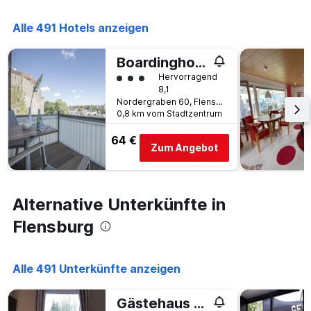
Alle 491 Hotels anzeigen
Boardinghouse Flensburg - by Zimmer Frei! Holidays
Bewertungskategorie 3
Hervorragend
8,1
Nordergraben 60, Flensburg, Schleswig-Holstein, Deutschland
0,8 km vom Stadtzentrum
64 €
Zum Angebot
Alternative Unterkünfte in
Flensburg
Alle 491 Unterkünfte anzeigen
Gästehaus Flensburg Engelsby