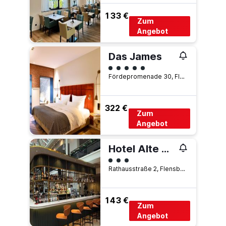
133 €
Zum
Angebot
Das James
Bewertungskategorie 5
Fördepromenade 30, Flensburg, Schleswig-Holstein, Deutschland
322 €
Zum
Angebot
Hotel Alte Post Flensburg
Bewertungskategorie 3
Rathausstraße 2, Flensburg, Schleswig-Holstein, Deutschland
143 €
Zum
Angebot