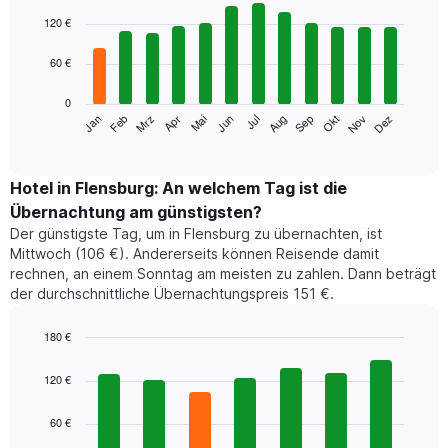
Bar
Chart
graphic.
chart
120 €
with
12
60 €
bars.
0
Das
Jan
Feb
Mrz
Apr
Mai
Jun
Jul
Aug
Sep
Okt
Nov
Dez
folgende
End
of
Diagramm
interactive
zeigt
chart
den
Hotel in Flensburg: An welchem Tag ist die
durchschnittlichen
Übernachtung am günstigsten?
Zimmerpreis
Der günstigste Tag, um in Flensburg zu übernachten, ist
im
Mittwoch (106 €). Andererseits können Reisende damit
jeweiligen
rechnen, an einem Sonntag am meisten zu zahlen. Dann beträgt
Monat
der durchschnittliche Übernachtungspreis 151 €.
an.
Das
Diagramm
180 €
hat
Bar
Chart
1
graphic.
chart
120 €
with
X-
7
Achse,
60 €
bars.
die