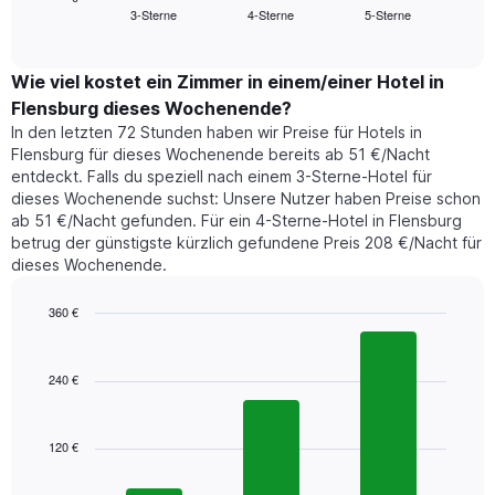
Das
3-Sterne
4-Sterne
5-Sterne
den
End
Diagramm
of
durchschnittlichen
hat
interactive
Zimmerpreis,
chart
1
der
Wie viel kostet ein Zimmer in einem/einer Hotel in
Y-
für
Achse,
Flensburg dieses Wochenende?
heute
die
In den letzten 72 Stunden haben wir Preise für Hotels in
Nacht
den
Flensburg für dieses Wochenende bereits ab 51 €/Nacht
in
durchschnittlichen
entdeckt. Falls du speziell nach einem 3-Sterne-Hotel für
den
Zimmerpreis
dieses Wochenende suchst: Unsere Nutzer haben Preise schon
letzten
anzeigt.
ab 51 €/Nacht gefunden. Für ein 4-Sterne-Hotel in Flensburg
3
betrug der günstigste kürzlich gefundene Preis 208 €/Nacht für
Tagen
dieses Wochenende.
gefunden
wurde,
aggregiert
360 €
nach
Bar
Chart
Sternebewertung.
graphic.
chart
with
Das
240 €
3
Diagramm
bars.
hat
1
120 €
Das
X-
folgende
Achse,
Diagramm