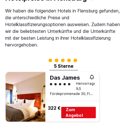
Tage
gefunden
vor
wurde.
Wir haben die folgenden Hotels in Flensburg gefunden,
dem
Aufenthalt
die unterschiedliche Preise und
anzeigt
Hotelklassifizierungsoptionen ausweisen. Zudem haben
Das
wir die beliebtesten Unterkünfte und die Unterkünfte
Diagramm
hat
mit der besten Leistung in ihrer Hotelklassifizierung
1
hervorgehoben.
Y-
Achse,
die
Bewertungskategorie 5
den
5 Sterne
durchschnittlichen
Zimmerpreis
Das James
anzeigt
Bewertungskategorie 5
Hervorragend
9,5
Fördepromenade 30, Flensburg, Schleswig-Holstein, Deutschland
322 €
Zum
Angebot