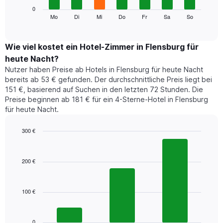
die
Das
0
Monate
folgende
Mo
Di
Mi
Do
Fr
Sa
So
End
anzeigt.
of
Diagramm
Das
interactive
zeigt
chart
Diagramm
den
Wie viel kostet ein Hotel-Zimmer in Flensburg für
hat
durchschnittlichen
1
heute Nacht?
Preis
Y-
Nutzer haben Preise ab Hotels in Flensburg für heute Nacht
eines
Achse,
bereits ab 53 € gefunden. Der durchschnittliche Preis liegt bei
Zimmers
die
151 €, basierend auf Suchen in den letzten 72 Stunden. Die
für
den
Preise beginnen ab 181 € für ein 4-Sterne-Hotel in Flensburg
den
durchschnittlichen
für heute Nacht.
jeweiligen
Zimmerpreis
Wochentag.
anzeigt.
Das
300 €
Diagramm
Bar
Chart
hat
graphic.
chart
1
with
200 €
3
X-
bars.
Achse,
die
100 €
Das
die
folgende
Wochentage
Diagramm
anzeigt.
zeigt
0