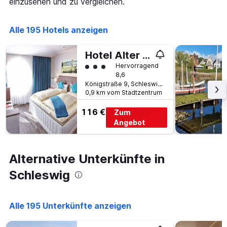
einzusehen und zu vergleichen.
die
den
Anzahl
letzten
der
3
Alle 195 Hotels anzeigen
Tage
Tagen
vor
gefunden
dem
Hotel Alter Kreisbahnhof
wurde.
Aufenthalt
Bewertungskategorie 3
Hervorragend
anzeigt
8,6
Das
Königstraße 9, Schleswig, Schleswig-Holstein, Deutschland
Diagramm
0,9 km vom Stadtzentrum
hat
1
116 €
Zum
Y-
Angebot
Achse,
die
den
durchschnittlichen
Alternative Unterkünfte in
Zimmerpreis
Schleswig
anzeigt
Alle 195 Unterkünfte anzeigen