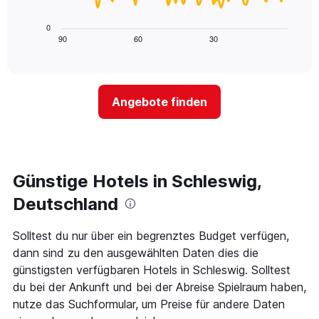
X-
folgende
den
Achse,
Diagramm
letzten
0
die
zeigt,
3
90
60
30
End
die
of
wie
Tagen
interactive
Hotelkategorien
sich
anzeigt.
chart
nach
der
Sternen
Preis
Angebote finden
anzeigt
für
Das
ein
Diagramm
Zimmer
hat
ändert,
1
je
Y-
näher
Günstige Hotels in Schleswig,
Achse,
das
die
Aufenthaltsdatum
Deutschland
den
rückt.
durchschnittlichen
Das
Solltest du nur über ein begrenztes Budget verfügen,
Zimmerpreis
Diagramm
an
dann sind zu den ausgewählten Daten dies die
hat
diesem
1
günstigsten verfügbaren Hotels in Schleswig. Solltest
Wochenende
X-
du bei der Ankunft und bei der Abreise Spielraum haben,
anzeigt,
Achse,
nutze das Suchformular, um Preise für andere Daten
der
die
in