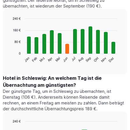
günstigsten. Der teuerste Monat, um in Schleswig zu
übernachten, ist wiederum der September (190 €).
240 €
Bar
Chart
graphic.
chart
160 €
with
12
80 €
bars.
0
Das
Jan
Feb
Mrz
Apr
Mai
Jun
Jul
Aug
Sep
Okt
Nov
Dez
folgende
End
of
Diagramm
interactive
zeigt
chart
den
Hotel in Schleswig: An welchem Tag ist die
durchschnittlichen
Übernachtung am günstigsten?
Zimmerpreis
Der günstigste Tag, um in Schleswig zu übernachten, ist
im
Dienstag (106 €). Andererseits können Reisende damit
jeweiligen
rechnen, an einem Freitag am meisten zu zahlen. Dann beträgt
Monat
der durchschnittliche Übernachtungspreis 189 €.
an.
Das
Diagramm
240 €
hat
Bar
Chart