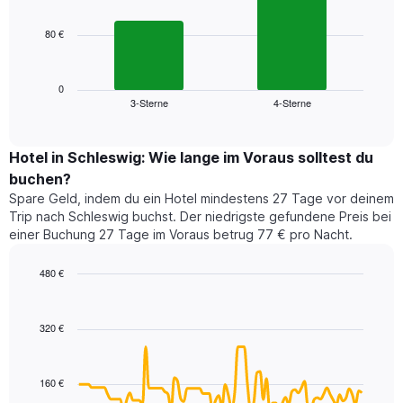
bars.
hat
1
80 €
Das
X-
folgende
Achse,
Diagramm
die
zeigt
0
die
3-Sterne
4-Sterne
den
End
Hotelkategorien
of
durchschnittlichen
nach
interactive
Zimmerpreis
chart
Sternen
für
Hotel in Schleswig: Wie lange im Voraus solltest du
anzeigt
dieses
buchen?
Das
Wochenende
Diagramm
Spare Geld, indem du ein Hotel mindestens 27 Tage vor deinem
in
hat
Trip nach Schleswig buchst. Der niedrigste gefundene Preis bei
den
1
einer Buchung 27 Tage im Voraus betrug 77 € pro Nacht.
letzten
Y-
3
Achse,
480 €
Tagen,
die
aggregiert
Line
Chart
den
graphic.
chart
nach
durchschnittlichen
with
Sternebewertung.
320 €
Zimmerpreis
90
Das
für
data
Diagramm
points.
heute
hat
160 €
Nacht
1
Das
in