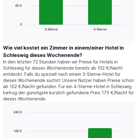
die
60 €
Das
die
folgende
Wochentage
Diagramm
anzeigt.
zeigt
0
Das
3-Sterne
4-Sterne
den
End
Diagramm
of
durchschnittlichen
hat
interactive
Zimmerpreis,
chart
1
der
Wie viel kostet ein Zimmer in einem/einer Hotel in
Y-
für
Achse,
Schleswig dieses Wochenende?
heute
die
In den letzten 72 Stunden haben wir Preise für Hotels in
Nacht
den
Schleswig für dieses Wochenende bereits ab 102 €/Nacht
in
durchschnittlichen
entdeckt. Falls du speziell nach einem 3-Sterne-Hotel für
den
Zimmerpreis
dieses Wochenende suchst: Unsere Nutzer haben Preise schon
letzten
anzeigt.
ab 102 €/Nacht gefunden. Für ein 4-Sterne-Hotel in Schleswig
3
betrug der günstigste kürzlich gefundene Preis 175 €/Nacht für
Tagen
dieses Wochenende.
gefunden
wurde,
aggregiert
240 €
nach
Bar
Chart
Sternebewertung.
graphic.
chart
with
Das
160 €
2
Diagramm