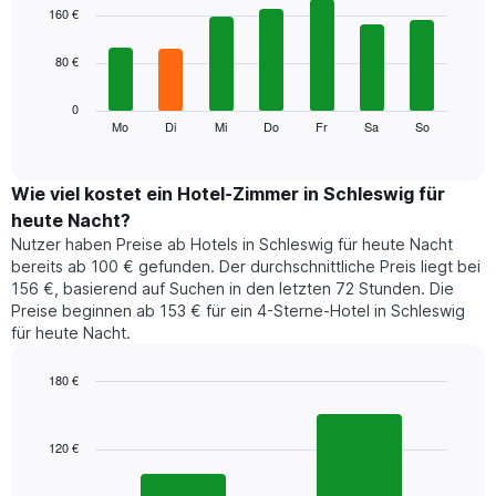
1
graphic.
chart
160 €
with
X-
7
Achse,
80 €
bars.
die
die
Das
0
Monate
folgende
Mo
Di
Mi
Do
Fr
Sa
So
End
anzeigt.
of
Diagramm
Das
interactive
zeigt
chart
Diagramm
den
Wie viel kostet ein Hotel-Zimmer in Schleswig für
hat
durchschnittlichen
1
heute Nacht?
Preis
Y-
Nutzer haben Preise ab Hotels in Schleswig für heute Nacht
eines
Achse,
bereits ab 100 € gefunden. Der durchschnittliche Preis liegt bei
Zimmers
die
156 €, basierend auf Suchen in den letzten 72 Stunden. Die
für
den
Preise beginnen ab 153 € für ein 4-Sterne-Hotel in Schleswig
den
durchschnittlichen
für heute Nacht.
jeweiligen
Zimmerpreis
Wochentag.
anzeigt.
Das
180 €
Diagramm
Bar
Chart
hat
graphic.
chart
1
with
120 €
2
X-
bars.
Achse,