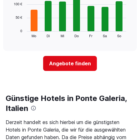
1
graphic.
chart
100 €
with
X-
7
Achse,
50 €
bars.
die
die
Das
0
Monate
folgende
Mo
Di
Mi
Do
Fr
Sa
So
End
anzeigt.
of
Diagramm
Das
interactive
zeigt
chart
Diagramm
den
hat
durchschnittlichen
1
Angebote finden
Preis
Y-
eines
Achse,
Zimmers
die
für
den
den
durchschnittlichen
jeweiligen
Günstige Hotels in Ponte Galeria,
Zimmerpreis
Wochentag.
anzeigt.
Das
Italien
Diagramm
hat
Derzeit handelt es sich hierbei um die günstigsten
1
Hotels in Ponte Galeria, die wir für die ausgewählten
X-
Achse,
Daten gefunden haben. Da die Preise abhängig vom