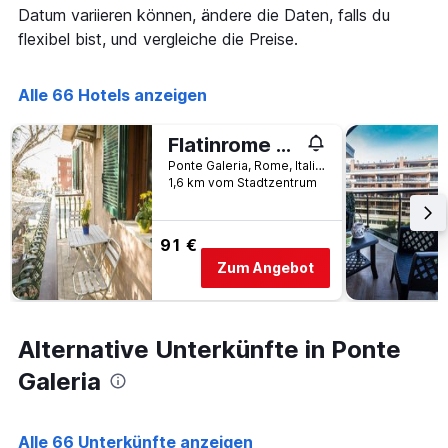
die
Datum variieren können, ändere die Daten, falls du
die
flexibel bist, und vergleiche die Preise.
Wochentage
anzeigt.
Das
Alle 66 Hotels anzeigen
Diagramm
hat
1
Flatinrome Fiera
Y-
Ponte Galeria, Rome, Italien
Achse,
1,6 km vom Stadtzentrum
die
den
durchschnittlichen
91 €
Zimmerpreis
Zum Angebot
anzeigt.
Alternative Unterkünfte in Ponte
Galeria
Alle 66 Unterkünfte anzeigen