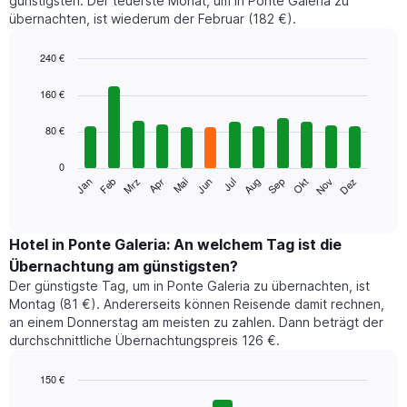
günstigsten. Der teuerste Monat, um in Ponte Galeria zu
übernachten, ist wiederum der Februar (182 €).
240 €
Bar
Chart
graphic.
chart
160 €
with
12
80 €
bars.
0
Das
Jan
Feb
Mrz
Apr
Mai
Jun
Jul
Aug
Sep
Okt
Nov
Dez
folgende
End
of
Diagramm
interactive
zeigt
chart
den
Hotel in Ponte Galeria: An welchem Tag ist die
durchschnittlichen
Übernachtung am günstigsten?
Zimmerpreis
Der günstigste Tag, um in Ponte Galeria zu übernachten, ist
im
Montag (81 €). Andererseits können Reisende damit rechnen,
jeweiligen
an einem Donnerstag am meisten zu zahlen. Dann beträgt der
Monat
durchschnittliche Übernachtungspreis 126 €.
an.
Das
Diagramm
150 €
hat
Bar
Chart