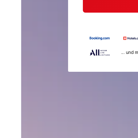
… und 