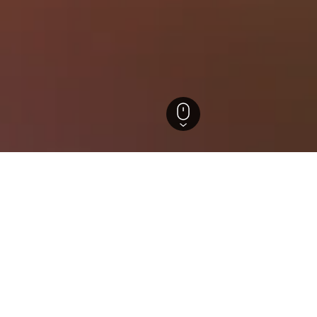
Powell Butte
els in Powell Butte
ützten Einblicke, um ideale Buchungszeiträume, Preistrends u
Hotel in Powell Butte: An welchem Tag ist die Überna
am günstigsten?
Der günstigste Tag, um in Powell Butte zu übernachten, ist Sonn