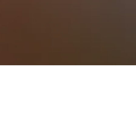
nd mehr für deine Unterkunft in in Powell
chtung
tag