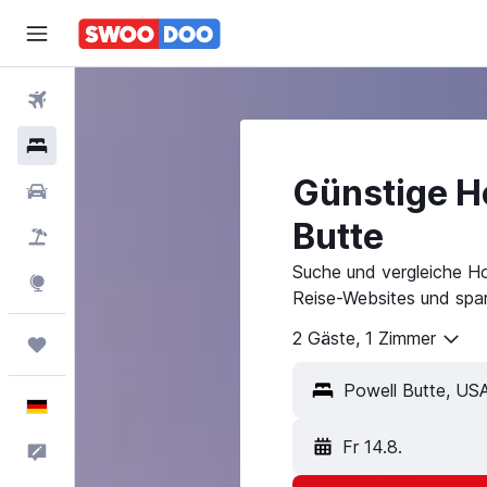
Flüge
Hotels
Günstige Ho
Mietwagen
Butte
Pauschalreisen
Suche und vergleiche Ho
Explore
Reise-Websites und spar
2 Gäste, 1 Zimmer
Trips
Deutsch
Fr 14.8.
Feedback