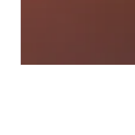
Start
Nordamerika
USA
Oregon
Einblicke zu Hot
Nutze unsere aktuellen, datengest
Butte zu finden.