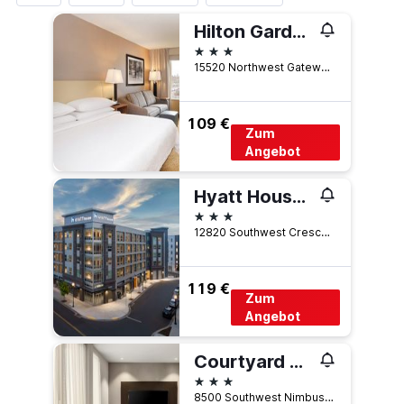
Hilton Garden Inn Portland/Beaverton
3 Sterne
15520 Northwest Gateway Court, Beaverton, OR, USA
109 €
Zum
Angebot
Hyatt House Portland/Beaverton
3 Sterne
12820 Southwest Crescent Street, Beaverton, OR, USA
119 €
Zum
Angebot
Courtyard by Marriott Portland Beaverton
3 Sterne
8500 Southwest Nimbus Avenue, Beaverton, OR, USA