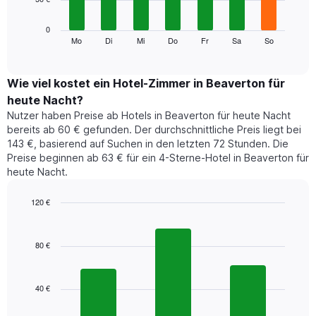
die
die
Das
0
Monate
folgende
Mo
Di
Mi
Do
Fr
Sa
So
End
anzeigt.
of
Diagramm
Das
interactive
zeigt
chart
Diagramm
den
Wie viel kostet ein Hotel-Zimmer in Beaverton für
hat
durchschnittlichen
1
heute Nacht?
Preis
Y-
Nutzer haben Preise ab Hotels in Beaverton für heute Nacht
eines
Achse,
bereits ab 60 € gefunden. Der durchschnittliche Preis liegt bei
Zimmers
die
143 €, basierend auf Suchen in den letzten 72 Stunden. Die
für
den
Preise beginnen ab 63 € für ein 4-Sterne-Hotel in Beaverton für
den
durchschnittlichen
heute Nacht.
jeweiligen
Zimmerpreis
Wochentag.
anzeigt.
Das
120 €
Diagramm
Bar
Chart
hat
graphic.
chart
1
with
80 €
3
X-
bars.
Achse,
die
40 €
Das
die
folgende
Wochentage