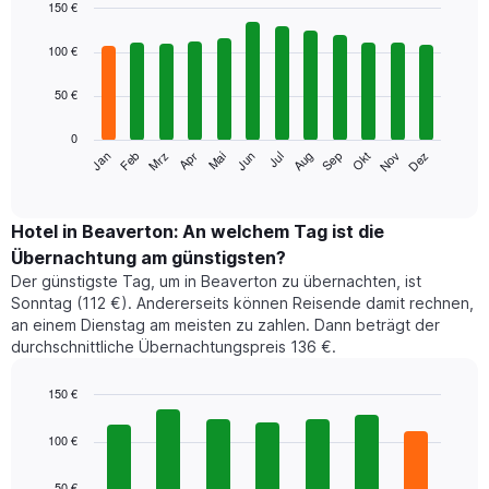
150 €
Bar
Chart
graphic.
chart
100 €
with
12
50 €
bars.
0
Das
Jan
Feb
Mrz
Apr
Mai
Jun
Jul
Aug
Sep
Okt
Nov
Dez
folgende
End
of
Diagramm
interactive
zeigt
chart
den
Hotel in Beaverton: An welchem Tag ist die
durchschnittlichen
Übernachtung am günstigsten?
Zimmerpreis
Der günstigste Tag, um in Beaverton zu übernachten, ist
im
Sonntag (112 €). Andererseits können Reisende damit rechnen,
jeweiligen
an einem Dienstag am meisten zu zahlen. Dann beträgt der
Monat
durchschnittliche Übernachtungspreis 136 €.
an.
Das
Diagramm
150 €
hat
Bar
Chart
1
graphic.
chart
100 €
with
X-
7
Achse,
50 €
bars.