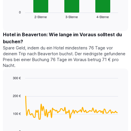
folgende
Achse,
Diagramm
die
zeigt
0
die
2-Sterne
3-Sterne
4-Sterne
den
End
Hotelkategorien
of
durchschnittlichen
nach
interactive
Zimmerpreis
chart
Sternen
für
Hotel in Beaverton: Wie lange im Voraus solltest du
anzeigt
dieses
buchen?
Das
Wochenende
Diagramm
Spare Geld, indem du ein Hotel mindestens 76 Tage vor
in
hat
deinem Trip nach Beaverton buchst. Der niedrigste gefundene
den
1
Preis bei einer Buchung 76 Tage im Voraus betrug 71 € pro
letzten
Y-
Nacht.
3
Achse,
Tagen,
die
300 €
aggregiert
den
nach
Line
Chart
durchschnittlichen
graphic.
chart
Sternebewertung.
Zimmerpreis
with
Das
200 €
für
90
Diagramm
heute
data
hat
points.
Nacht
1
in
100 €
X-
Das
den
Achse,
folgende
letzten
die
Diagramm
3