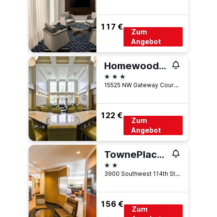
117 €
Zum
Angebot
Homewood Suites by Hilton Hillsboro/Beaverton
3 Sterne
15525 NW Gateway Court, Beaverton, OR, USA
122 €
Zum
Angebot
TownePlace Suites by Marriott Portland Beaverton
2 Sterne
3900 Southwest 114th Street, Beaverton, OR, USA
156 €
Zum