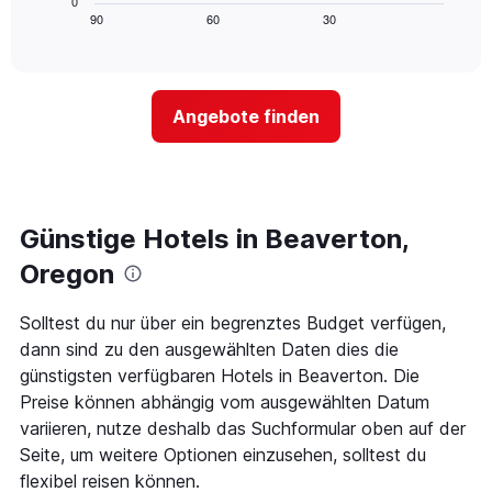
0
die
zeigt,
Tagen
90
60
30
End
Hotelkategorien
of
wie
anzeigt.
interactive
nach
sich
chart
Sternen
der
anzeigt
Preis
Das
Angebote finden
für
Diagramm
ein
hat
Zimmer
1
ändert,
Y-
je
Achse,
näher
Günstige Hotels in Beaverton,
die
das
den
Aufenthaltsdatum
Oregon
durchschnittlichen
rückt.
Zimmerpreis
Das
Solltest du nur über ein begrenztes Budget verfügen,
an
Diagramm
diesem
dann sind zu den ausgewählten Daten dies die
hat
Wochenende
1
günstigsten verfügbaren Hotels in Beaverton. Die
anzeigt,
X-
Preise können abhängig vom ausgewählten Datum
der
Achse,
variieren, nutze deshalb das Suchformular oben auf der
in
die
den
Seite, um weitere Optionen einzusehen, solltest du
die
letzten
Anzahl
flexibel reisen können.
3