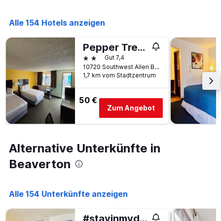
der
Tagen
Tage
gefunden
vor
Alle 154 Hotels anzeigen
wurde.
dem
Aufenthalt
Pepper Tree Inn
anzeigt
2 Sterne
Gut 7,4
Das
10720 Southwest Allen Boulevard, Beaverton, OR, USA
Diagramm
1,7 km vom Stadtzentrum
hat
1
Y-
50 €
Achse,
Zum Angebot
die
den
durchschnittlichen
Zimmerpreis
Alternative Unterkünfte in
anzeigt
Beaverton
Alle 154 Unterkünfte anzeigen
#stayinmydistrict Modern Mid-Century Retreat