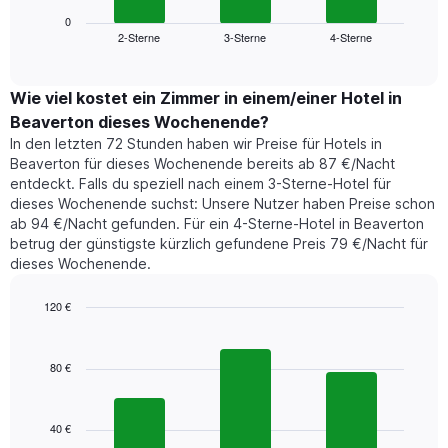
Diagramm
anzeigt.
zeigt
0
Das
2-Sterne
3-Sterne
4-Sterne
den
End
Diagramm
of
durchschnittlichen
hat
interactive
Zimmerpreis,
chart
1
der
Wie viel kostet ein Zimmer in einem/einer Hotel in
Y-
für
Achse,
Beaverton dieses Wochenende?
heute
die
In den letzten 72 Stunden haben wir Preise für Hotels in
Nacht
den
Beaverton für dieses Wochenende bereits ab 87 €/Nacht
in
durchschnittlichen
entdeckt. Falls du speziell nach einem 3-Sterne-Hotel für
den
Zimmerpreis
dieses Wochenende suchst: Unsere Nutzer haben Preise schon
letzten
anzeigt.
ab 94 €/Nacht gefunden. Für ein 4-Sterne-Hotel in Beaverton
3
betrug der günstigste kürzlich gefundene Preis 79 €/Nacht für
Tagen
dieses Wochenende.
gefunden
wurde,
aggregiert
120 €
nach
Bar
Chart
Sternebewertung.
graphic.
chart
with
Das
80 €
3
Diagramm
bars.
hat
1
40 €
Das
X-