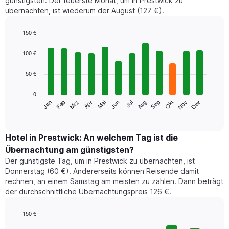
günstigsten. Der teuerste Monat, um in Prestwick zu
übernachten, ist wiederum der August (127 €).
150 €
Bar
Chart
graphic.
chart
100 €
with
12
50 €
bars.
0
Das
Jan
Feb
Mrz
Apr
Mai
Jun
Jul
Aug
Sep
Okt
Nov
Dez
folgende
End
of
Diagramm
interactive
zeigt
chart
den
Hotel in Prestwick: An welchem Tag ist die
durchschnittlichen
Übernachtung am günstigsten?
Zimmerpreis
Der günstigste Tag, um in Prestwick zu übernachten, ist
im
Donnerstag (60 €). Andererseits können Reisende damit
jeweiligen
rechnen, an einem Samstag am meisten zu zahlen. Dann beträgt
Monat
der durchschnittliche Übernachtungspreis 126 €.
an.
Das
Diagramm
150 €
hat
Bar
Chart