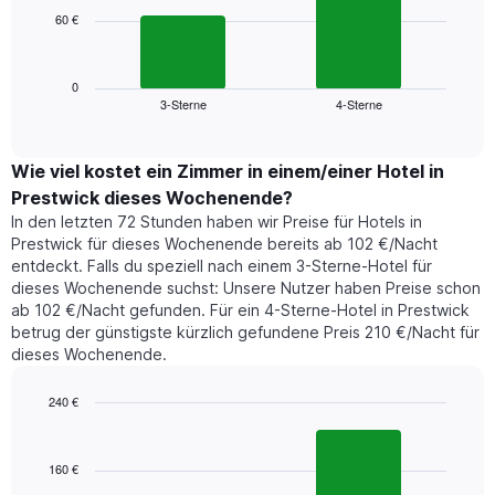
die
60 €
Das
die
folgende
Wochentage
Diagramm
anzeigt.
zeigt
0
Das
3-Sterne
4-Sterne
den
End
Diagramm
of
durchschnittlichen
hat
interactive
Zimmerpreis,
chart
1
der
Wie viel kostet ein Zimmer in einem/einer Hotel in
Y-
für
Achse,
Prestwick dieses Wochenende?
heute
die
In den letzten 72 Stunden haben wir Preise für Hotels in
Nacht
den
Prestwick für dieses Wochenende bereits ab 102 €/Nacht
in
durchschnittlichen
entdeckt. Falls du speziell nach einem 3-Sterne-Hotel für
den
Zimmerpreis
dieses Wochenende suchst: Unsere Nutzer haben Preise schon
letzten
anzeigt.
ab 102 €/Nacht gefunden. Für ein 4-Sterne-Hotel in Prestwick
3
betrug der günstigste kürzlich gefundene Preis 210 €/Nacht für
Tagen
dieses Wochenende.
gefunden
wurde,
aggregiert
240 €
nach
Bar
Chart
Sternebewertung.
graphic.
chart
with
Das
160 €
2
Diagramm