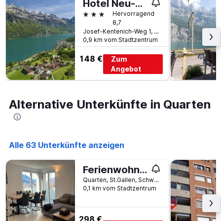
Hotel Neu-Schönstatt
3 Sterne
Hervorragend
8,7
Josef-Kentenich-Weg 1, Quarten, St.Gallen, Schweiz
0,9 km vom Stadtzentrum
148 €
Zum
Angebot
Alternative Unterkünfte in Quarten
Alle 63 Unterkünfte anzeigen
Ferienwohnung in Unterterzen am schöne Walensee
Quarten, St.Gallen, Schweiz
0,1 km vom Stadtzentrum
298 €