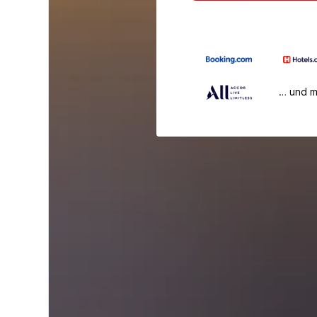
… und 