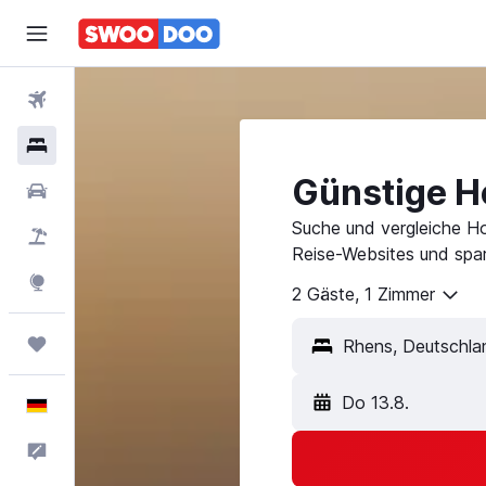
Flüge
Hotels
Günstige H
Mietwagen
Suche und vergleiche Ho
Pauschalreisen
Reise-Websites und spar
Explore
2 Gäste, 1 Zimmer
Trips
Do 13.8.
Deutsch
Feedback