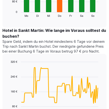
80 €
bars.
die
die
Das
0
Monate
folgende
Mo
Di
Mi
Do
Fr
Sa
So
End
anzeigt.
of
Diagramm
Das
interactive
zeigt
chart
Diagramm
den
Hotel in Sankt Martin: Wie lange im Voraus solltest du
hat
durchschnittlichen
1
buchen?
Preis
Y-
Spare Geld, indem du ein Hotel mindestens 6 Tage vor deinem
eines
Achse,
Trip nach Sankt Martin buchst. Der niedrigste gefundene Preis
Zimmers
die
bei einer Buchung 6 Tage im Voraus betrug 97 € pro Nacht.
für
den
den
durchschnittlichen
jeweiligen
320 €
Zimmerpreis
Wochentag.
Line
anzeigt.
Chart
Das
graphic.
chart
with
Diagramm
240 €
90
hat
data
1
points.
X-
160 €
Achse,
Das
die
folgende
die
Diagramm
80 €
Wochentage