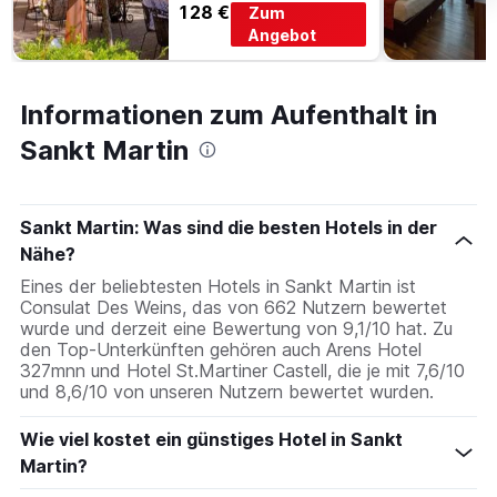
128 €
Tage
Zum
vor
Angebot
dem
Aufenthalt
anzeigt
Informationen zum Aufenthalt in
Das
Diagramm
Sankt Martin
hat
1
Y-
Achse,
Sankt Martin: Was sind die besten Hotels in der
die
Nähe?
den
Eines der beliebtesten Hotels in Sankt Martin ist
durchschnittlichen
Consulat Des Weins, das von 662 Nutzern bewertet
Zimmerpreis
wurde und derzeit eine Bewertung von 9,1/10 hat. Zu
anzeigt
den Top-Unterkünften gehören auch Arens Hotel
327mnn und Hotel St.Martiner Castell, die je mit 7,6/10
und 8,6/10 von unseren Nutzern bewertet wurden.
Wie viel kostet ein günstiges Hotel in Sankt
Martin?