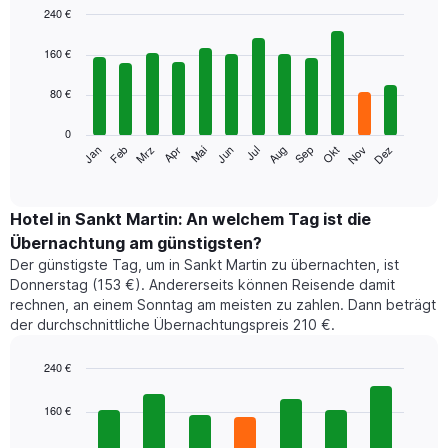
240 €
Bar
Chart
graphic.
chart
160 €
with
12
80 €
bars.
0
Das
Jan
Feb
Mrz
Apr
Mai
Jun
Jul
Aug
Sep
Okt
Nov
Dez
folgende
End
of
Diagramm
interactive
zeigt
chart
den
Hotel in Sankt Martin: An welchem Tag ist die
durchschnittlichen
Übernachtung am günstigsten?
Zimmerpreis
Der günstigste Tag, um in Sankt Martin zu übernachten, ist
im
Donnerstag (153 €). Andererseits können Reisende damit
jeweiligen
rechnen, an einem Sonntag am meisten zu zahlen. Dann beträgt
Monat
der durchschnittliche Übernachtungspreis 210 €.
an.
Das
Diagramm
240 €
hat
Bar
Chart
1
graphic.
chart
160 €
with
X-
7
Achse,