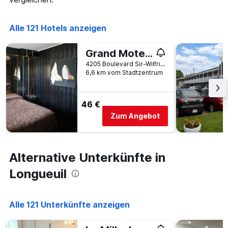
die
die
Anzahl
Alle 121 Hotels anzeigen
der
Tage
vor
Grand Motel Saint-Hubert
dem
4205 Boulevard Sir-Wilfrid-Laurier, Longueuil, QC, Kanada
Aufenthalt
6,6 km vom Stadtzentrum
anzeigt
Das
Diagramm
46 €
hat
Zum Angebot
1
Y-
Achse,
die
Alternative Unterkünfte in
den
durchschnittlichen
Longueuil
Zimmerpreis
anzeigt
Alle 121 Unterkünfte anzeigen