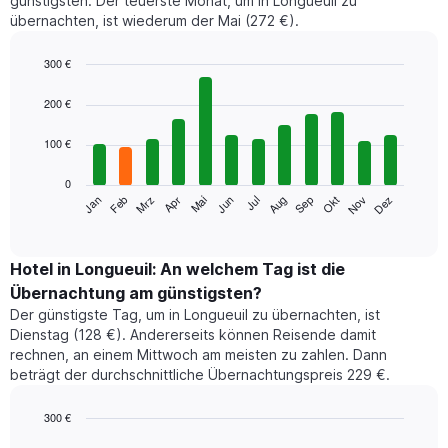
günstigsten. Der teuerste Monat, um in Longueuil zu
übernachten, ist wiederum der Mai (272 €).
300 €
Bar
Chart
graphic.
chart
200 €
with
12
100 €
bars.
0
Das
Jan
Feb
Mrz
Apr
Mai
Jun
Jul
Aug
Sep
Okt
Nov
Dez
folgende
End
of
Diagramm
interactive
zeigt
chart
den
Hotel in Longueuil: An welchem Tag ist die
durchschnittlichen
Übernachtung am günstigsten?
Zimmerpreis
Der günstigste Tag, um in Longueuil zu übernachten, ist
im
Dienstag (128 €). Andererseits können Reisende damit
jeweiligen
rechnen, an einem Mittwoch am meisten zu zahlen. Dann
Monat
beträgt der durchschnittliche Übernachtungspreis 229 €.
an.
Das
Diagramm
300 €
hat
Bar
Chart