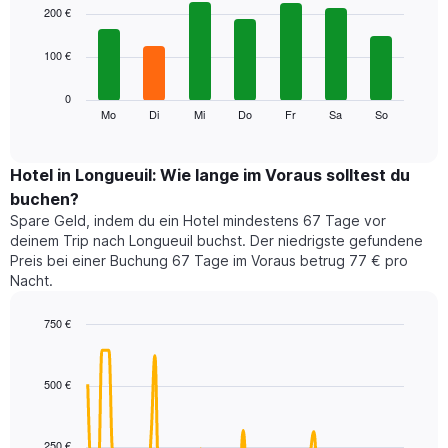
1
graphic.
chart
200 €
with
X-
7
Achse,
100 €
bars.
die
die
Das
0
Monate
folgende
Mo
Di
Mi
Do
Fr
Sa
So
End
anzeigt.
of
Diagramm
Das
interactive
zeigt
chart
Diagramm
den
Hotel in Longueuil: Wie lange im Voraus solltest du
hat
durchschnittlichen
1
buchen?
Preis
Y-
Spare Geld, indem du ein Hotel mindestens 67 Tage vor
eines
Achse,
deinem Trip nach Longueuil buchst. Der niedrigste gefundene
Zimmers
die
Preis bei einer Buchung 67 Tage im Voraus betrug 77 € pro
für
den
Nacht.
den
durchschnittlichen
jeweiligen
Zimmerpreis
Wochentag.
750 €
anzeigt.
Das
Line
Chart
Diagramm
graphic.
chart
with
hat
500 €
90
1
data
X-
points.
Achse,
250 €