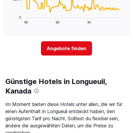
die
Das
die
folgende
Wochentage
Diagramm
0
anzeigt.
zeigt,
90
60
30
End
Das
of
wie
Diagramm
interactive
sich
chart
hat
der
1
Preis
Y-
Angebote finden
für
Achse,
ein
die
Zimmer
den
ändert,
durchschnittlichen
je
Zimmerpreis
näher
Günstige Hotels in Longueuil,
anzeigt.
das
Aufenthaltsdatum
Kanada
rückt.
Das
Im Moment bieten diese Hotels unter allen, die wir für
Diagramm
einen Aufenthalt in Longueuil entdeckt haben, den
hat
1
günstigsten Tarif pro Nacht. Solltest du flexibel sein,
X-
ändere die ausgewählten Daten, um die Preise zu
Achse,
vergleichen.