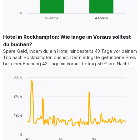
folgende
Achse,
Diagramm
die
zeigt
0
die
3-Sterne
4-Sterne
den
End
Hotelkategorien
of
durchschnittlichen
nach
interactive
Zimmerpreis
chart
Sternen
für
Hotel in Rockhampton: Wie lange im Voraus solltest
anzeigt
dieses
du buchen?
Das
Wochenende
Diagramm
Spare Geld, indem du ein Hotel mindestens 43 Tage vor deinem
in
hat
Trip nach Rockhampton buchst. Der niedrigste gefundene Preis
den
1
bei einer Buchung 43 Tage im Voraus betrug 50 € pro Nacht.
letzten
Y-
3
Achse,
360 €
Tagen,
die
aggregiert
Line
Chart
den
graphic.
chart
nach
durchschnittlichen
with
Sternebewertung.
240 €
Zimmerpreis
90
Das
für
data
Diagramm
points.
heute
hat
120 €
Nacht
1
Das
in
X-
folgende
den
Achse,
Diagramm
letzten
0
die
zeigt,
3
90
60
30
End