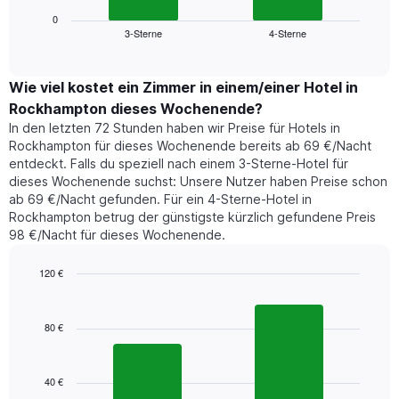
Diagramm
anzeigt.
zeigt
0
Das
3-Sterne
4-Sterne
den
End
Diagramm
of
durchschnittlichen
hat
interactive
Zimmerpreis,
chart
1
der
Wie viel kostet ein Zimmer in einem/einer Hotel in
Y-
für
Achse,
Rockhampton dieses Wochenende?
heute
die
In den letzten 72 Stunden haben wir Preise für Hotels in
Nacht
den
Rockhampton für dieses Wochenende bereits ab 69 €/Nacht
in
durchschnittlichen
entdeckt. Falls du speziell nach einem 3-Sterne-Hotel für
den
Zimmerpreis
dieses Wochenende suchst: Unsere Nutzer haben Preise schon
letzten
anzeigt.
ab 69 €/Nacht gefunden. Für ein 4-Sterne-Hotel in
3
Rockhampton betrug der günstigste kürzlich gefundene Preis
Tagen
98 €/Nacht für dieses Wochenende.
gefunden
wurde,
aggregiert
120 €
nach
Bar
Chart
Sternebewertung.
graphic.
chart
with
Das
80 €
2
Diagramm
bars.
hat
1
40 €
Das
X-