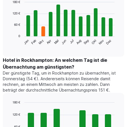
180 €
Bar
Chart
graphic.
chart
120 €
with
12
60 €
bars.
0
Das
Jan
Feb
Mrz
Apr
Mai
Jun
Jul
Aug
Sep
Okt
Nov
Dez
folgende
End
of
Diagramm
interactive
zeigt
chart
den
Hotel in Rockhampton: An welchem Tag ist die
durchschnittlichen
Übernachtung am günstigsten?
Zimmerpreis
Der günstigste Tag, um in Rockhampton zu übernachten, ist
im
Donnerstag (54 €). Andererseits können Reisende damit
jeweiligen
rechnen, an einem Mittwoch am meisten zu zahlen. Dann
Monat
beträgt der durchschnittliche Übernachtungspreis 151 €.
an.
Das
Diagramm
180 €
hat
Bar
Chart
1
graphic.
chart
120 €
with
X-
7
Achse,
60 €
bars.