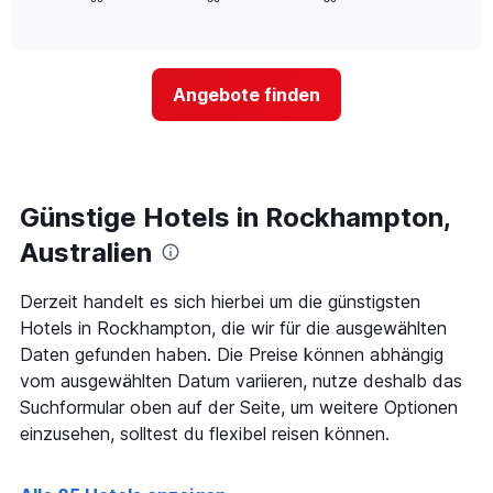
die
of
wie
Tagen
interactive
Hotelkategorien
sich
anzeigt.
chart
nach
der
Sternen
Preis
Angebote finden
anzeigt
für
Das
ein
Diagramm
Zimmer
hat
ändert,
1
je
Y-
näher
Günstige Hotels in Rockhampton,
Achse,
das
die
Aufenthaltsdatum
Australien
den
rückt.
durchschnittlichen
Das
Derzeit handelt es sich hierbei um die günstigsten
Zimmerpreis
Diagramm
an
Hotels in Rockhampton, die wir für die ausgewählten
hat
diesem
1
Daten gefunden haben. Die Preise können abhängig
Wochenende
X-
vom ausgewählten Datum variieren, nutze deshalb das
anzeigt,
Achse,
Suchformular oben auf der Seite, um weitere Optionen
der
die
in
einzusehen, solltest du flexibel reisen können.
die
den
Anzahl
letzten
der
3