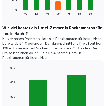
die
die
Das
0
Monate
folgende
Mo
Di
Mi
Do
Fr
Sa
So
End
anzeigt.
of
Diagramm
Das
interactive
zeigt
chart
Diagramm
den
Wie viel kostet ein Hotel-Zimmer in Rockhampton für
hat
durchschnittlichen
1
heute Nacht?
Preis
Y-
Nutzer haben Preise ab Hotels in Rockhampton für heute Nacht
eines
Achse,
bereits ab 64 € gefunden. Der durchschnittliche Preis liegt bei
Zimmers
die
108 €, basierend auf Suchen in den letzten 72 Stunden. Die
für
den
Preise beginnen ab 77 € für ein 4-Sterne-Hotel in
den
durchschnittlichen
Rockhampton für heute Nacht.
jeweiligen
Zimmerpreis
Wochentag.
anzeigt.
Das
90 €
Diagramm
Bar
Chart
hat
graphic.
chart
1
with
60 €
2
X-
bars.
Achse,
die
30 €
Das
die
folgende
Wochentage