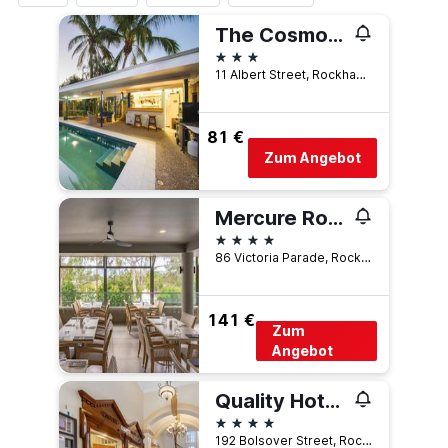
The Cosmopolitan Motel and Serviced Apartments
3 Sterne
11 Albert Street, Rockhampton, QLD, Australien
81 €
Zum Angebot
Mercure Rockhampton
4 Sterne
86 Victoria Parade, Rockhampton, QLD, Australien
141 €
Zum
Angebot
Quality Hotel Regent Rockhampton
4 Sterne
192 Bolsover Street, Rockhampton, QLD, Australien