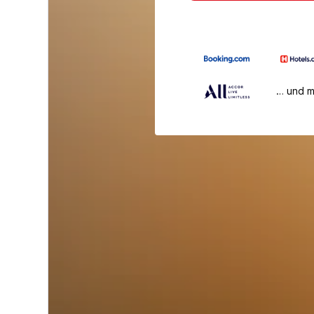
… und 