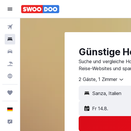
Flüge
Hotels
Günstige Ho
Mietwagen
Suche und vergleiche Ho
Pauschalreisen
Reise-Websites und spar
Explore
2 Gäste, 1 Zimmer
Trips
Sanza, Italien
Fr 14.8.
Deutsch
Feedback