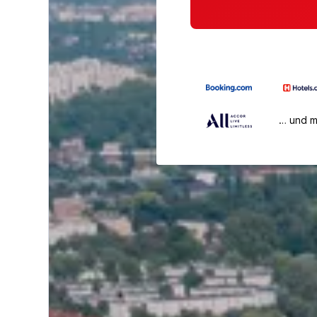
… und 