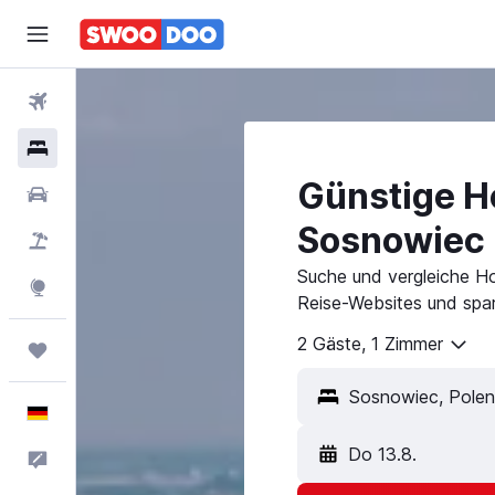
Flüge
Hotels
Günstige Ho
Mietwagen
Sosnowiec
Pauschalreisen
Suche und vergleiche H
Explore
Reise-Websites und spar
2 Gäste, 1 Zimmer
Trips
Deutsch
Do 13.8.
Feedback