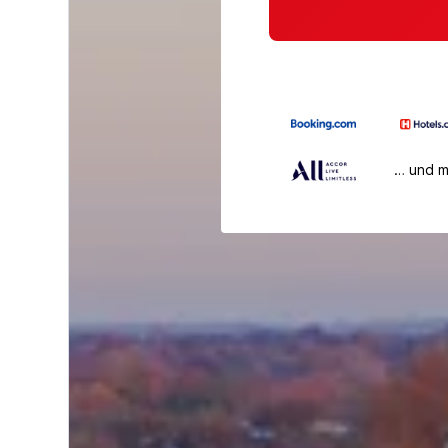
… und 