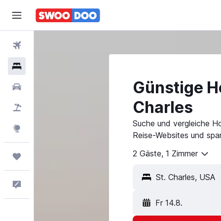
Flüge
Hotels
Günstige Ho
Mietwagen
Charles
Pauschalreisen
Suche und vergleiche Ho
Explore
Reise-Websites und spar
2 Gäste, 1 Zimmer
Trips
Feedback
Fr 14.8.