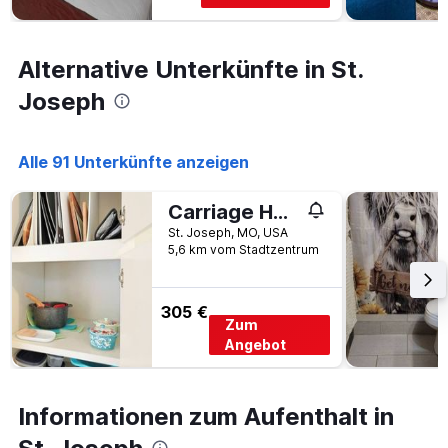
Y-
Achse,
die
Alternative Unterkünfte in St.
den
durchschnittlichen
Joseph
Zimmerpreis
anzeigt
Alle 91 Unterkünfte anzeigen
Carriage House
St. Joseph, MO, USA
5,6 km vom Stadtzentrum
305 €
Zum
Angebot
Informationen zum Aufenthalt in