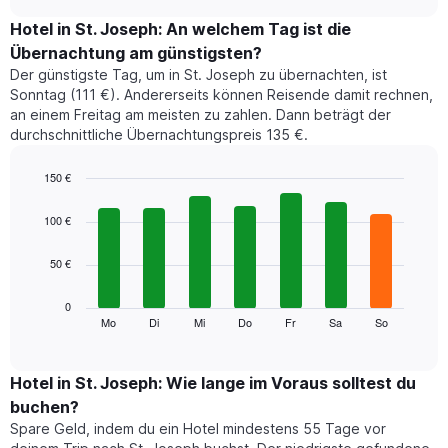
zeigt
chart
den
Hotel in St. Joseph: An welchem Tag ist die
durchschnittlichen
Übernachtung am günstigsten?
Zimmerpreis
Der günstigste Tag, um in St. Joseph zu übernachten, ist
im
Sonntag (111 €). Andererseits können Reisende damit rechnen,
jeweiligen
an einem Freitag am meisten zu zahlen. Dann beträgt der
Monat
durchschnittliche Übernachtungspreis 135 €.
an.
Das
Diagramm
150 €
hat
Bar
Chart
1
graphic.
chart
100 €
with
X-
7
Achse,
50 €
bars.
die
die
Das
0
Monate
folgende
Mo
Di
Mi
Do
Fr
Sa
So
End
anzeigt.
of
Diagramm
Das
interactive
zeigt
chart
Diagramm
den
Hotel in St. Joseph: Wie lange im Voraus solltest du
hat
durchschnittlichen
1
buchen?
Preis
Y-
Spare Geld, indem du ein Hotel mindestens 55 Tage vor
eines
Achse,