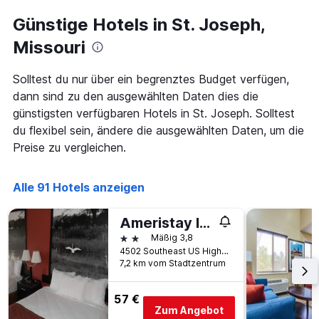
je
Zimmerpreis
näher
Günstige Hotels in St. Joseph,
anzeigt.
das
Aufenthaltsdatum
Missouri
rückt.
Das
Solltest du nur über ein begrenztes Budget verfügen,
Diagramm
dann sind zu den ausgewählten Daten dies die
hat
1
günstigsten verfügbaren Hotels in St. Joseph. Solltest
X-
du flexibel sein, ändere die ausgewählten Daten, um die
Achse,
Preise zu vergleichen.
die
die
Anzahl
Alle 91 Hotels anzeigen
der
Tage
vor
Ameristay Inn
dem
2 Sterne
Mäßig 3,8
Aufenthalt
4502 Southeast US Highway 169, St. Joseph, MO, USA
anzeigt
7,2 km vom Stadtzentrum
Das
Diagramm
57 €
hat
Zum Angebot
1