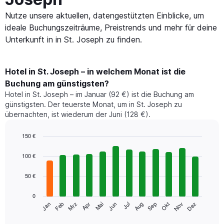
Nutze unsere aktuellen, datengestützten Einblicke, um
ideale Buchungszeiträume, Preistrends und mehr für deine
Unterkunft in in St. Joseph zu finden.
Hotel in St. Joseph – in welchem Monat ist die
Buchung am günstigsten?
Hotel in St. Joseph – im Januar (92 €) ist die Buchung am
günstigsten. Der teuerste Monat, um in St. Joseph zu
übernachten, ist wiederum der Juni (128 €).
150 €
Bar
Chart
graphic.
chart
100 €
with
12
50 €
bars.
0
Das
Jan
Feb
Mrz
Apr
Mai
Jun
Jul
Aug
Sep
Okt
Nov
Dez
folgende
End
of
Diagramm
interactive