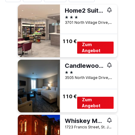
Home2 Suites By Hilton St. Joseph
3 Sterne
3701 North Village Drive, St. Joseph, MO, USA
110 €
Zum
Angebot
Candlewood Suites St. Joseph By IHG
2 Sterne
3505 North Village Drive, St. Joseph, MO, USA
110 €
Zum
Angebot
Whiskey Mansion
1723 Francis Street, St. Joseph, MO, USA