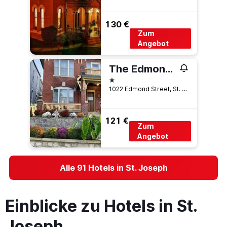
130 €
Zum
Angebot
The Edmond an 1887 Arts & Crafts gem
1 Stern
1022 Edmond Street, St. Joseph, MO, USA
121 €
Zum
Angebot
Alle 91 Hotels in St. Joseph
Einblicke zu Hotels in St.
Joseph