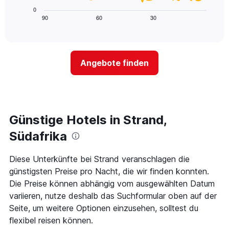
hat
Diagramm
0
1
zeigt,
90
60
30
End
X-
of
wie
interactive
Achse,
sich
chart
die
der
die
Preis
Angebote finden
Hotelkategorien
für
nach
ein
Sternen
Zimmer
anzeigt
ändert,
Das
je
Diagramm
näher
Günstige Hotels in Strand,
hat
das
1
Aufenthaltsdatum
Südafrika
Y-
rückt.
Achse,
Das
Diese Unterkünfte bei Strand veranschlagen die
die
Diagramm
den
günstigsten Preise pro Nacht, die wir finden konnten.
hat
durchschnittlichen
1
Die Preise können abhängig vom ausgewählten Datum
Zimmerpreis
X-
variieren, nutze deshalb das Suchformular oben auf der
für
Achse,
Seite, um weitere Optionen einzusehen, solltest du
heute
die
Nacht
flexibel reisen können.
die
in