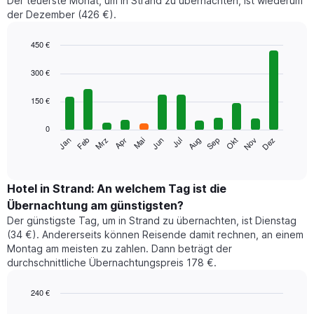
Der teuerste Monat, um in Strand zu übernachten, ist wiederum
der Dezember (426 €).
450 €
Bar
Chart
graphic.
chart
300 €
with
12
150 €
bars.
0
Das
Jan
Feb
Mrz
Apr
Mai
Jun
Jul
Aug
Sep
Okt
Nov
Dez
folgende
End
of
Diagramm
interactive
zeigt
chart
den
Hotel in Strand: An welchem Tag ist die
durchschnittlichen
Übernachtung am günstigsten?
Zimmerpreis
Der günstigste Tag, um in Strand zu übernachten, ist Dienstag
im
(34 €). Andererseits können Reisende damit rechnen, an einem
jeweiligen
Montag am meisten zu zahlen. Dann beträgt der
Monat
durchschnittliche Übernachtungspreis 178 €.
an.
Das
Diagramm
240 €
hat
Bar
Chart