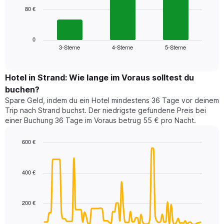
die
80 €
Das
die
folgende
Wochentage
Diagramm
anzeigt.
zeigt
0
Das
3-Sterne
4-Sterne
5-Sterne
den
End
Diagramm
of
durchschnittlichen
hat
interactive
Zimmerpreis,
chart
1
der
Hotel in Strand: Wie lange im Voraus solltest du
Y-
für
Achse,
buchen?
heute
die
Spare Geld, indem du ein Hotel mindestens 36 Tage vor deinem
Nacht
den
Trip nach Strand buchst. Der niedrigste gefundene Preis bei
in
durchschnittlichen
einer Buchung 36 Tage im Voraus betrug 55 € pro Nacht.
den
Zimmerpreis
letzten
anzeigt.
600 €
3
Tagen
Line
Chart
graphic.
chart
gefunden
with
wurde,
400 €
90
aggregiert
data
nach
points.
Sternebewertung.
200 €
Das
Das
Diagramm
folgende