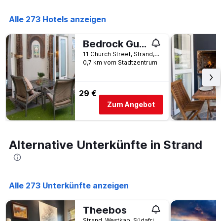
Anzahl
den
der
letzten
Alle 273 Hotels anzeigen
Tage
3
vor
Tagen
dem
Bedrock Guest Studios
anzeigt.
Aufenthalt
11 Church Street, Strand, Westkap, Südafrika
anzeigt
0,7 km vom Stadtzentrum
Das
Diagramm
hat
29 €
1
Y-
Zum Angebot
Achse,
die
den
durchschnittlichen
Alternative Unterkünfte in Strand
Zimmerpreis
anzeigt
Alle 273 Unterkünfte anzeigen
Theebos
Strand, Westkap, Südafrika