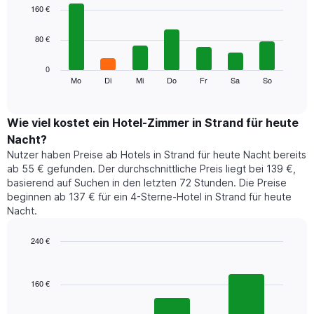
1
graphic.
chart
160 €
with
X-
7
Achse,
80 €
bars.
die
die
Das
0
Monate
folgende
Mo
Di
Mi
Do
Fr
Sa
So
End
anzeigt.
of
Diagramm
Das
interactive
zeigt
chart
Diagramm
den
Wie viel kostet ein Hotel-Zimmer in Strand für heute
hat
durchschnittlichen
1
Nacht?
Preis
Y-
Nutzer haben Preise ab Hotels in Strand für heute Nacht bereits
eines
Achse,
ab 55 € gefunden. Der durchschnittliche Preis liegt bei 139 €,
Zimmers
die
basierend auf Suchen in den letzten 72 Stunden. Die Preise
für
den
beginnen ab 137 € für ein 4-Sterne-Hotel in Strand für heute
den
durchschnittlichen
Nacht.
jeweiligen
Zimmerpreis
Wochentag.
anzeigt.
Das
240 €
Diagramm
Bar
Chart
hat
graphic.
chart
1
with
160 €
3
X-
bars.
Achse,