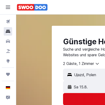
Flüge
Hotels
Günstige Ho
Mietwagen
Suche und vergleiche Ho
Pauschalreisen
Websites und spare Geld
Explore
2 Gäste, 1 Zimmer
Trips
Sa 15.8.
Deutsch
Feedback