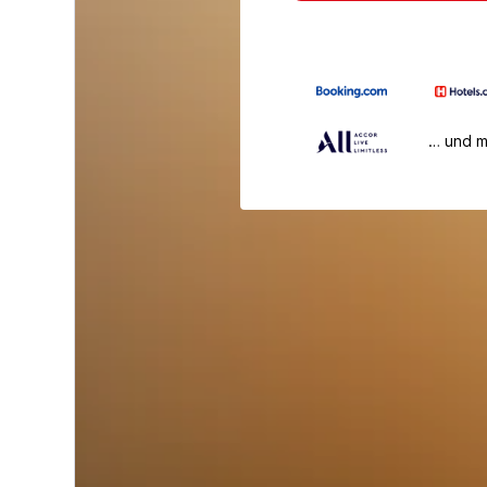
… und 