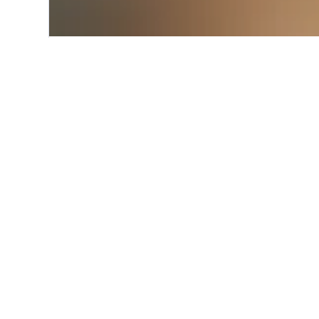
Start
Europa
Polen
Ujazd
Alternative Unt
Alle 4 Unterkünfte anzeigen
Vil
ul. S
2,2 
81 €
Durc
Nach