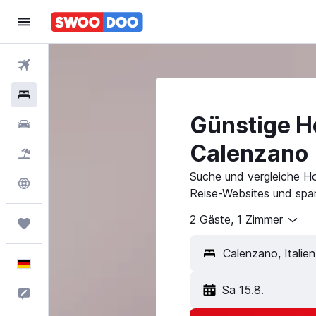
Flüge
Hotels
Günstige Ho
Mietwagen
Calenzano
Pauschalreisen
Suche und vergleiche Ho
Explore
Reise-Websites und spar
2 Gäste, 1 Zimmer
Trips
Deutsch
Sa 15.8.
Feedback