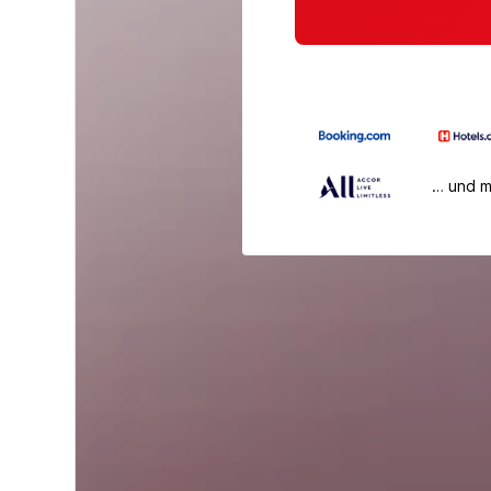
… und 