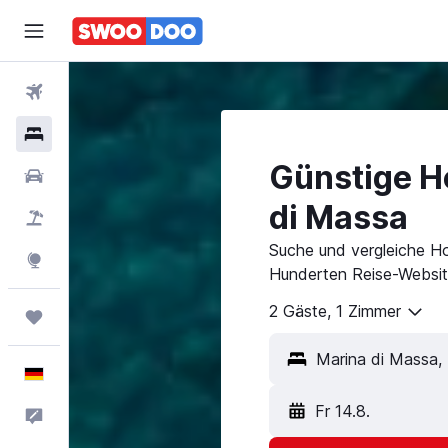
Flüge
Hotels
Günstige Ho
Mietwagen
di Massa
Pauschalreisen
Suche und vergleiche Ho
Explore
Hunderten Reise-Websit
2 Gäste, 1 Zimmer
Trips
Marina di Massa, I
Deutsch
Fr 14.8.
Feedback