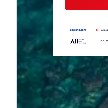
… und 