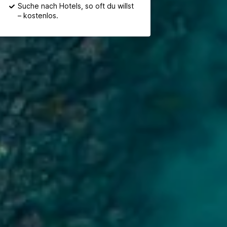
Suche nach Hotels, so oft du willst
– kostenlos.