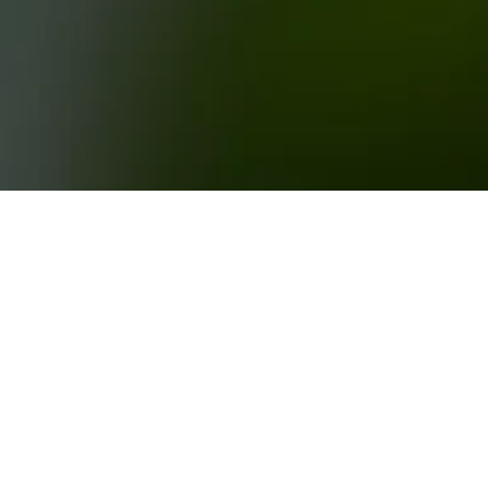
rg-Rohrbach