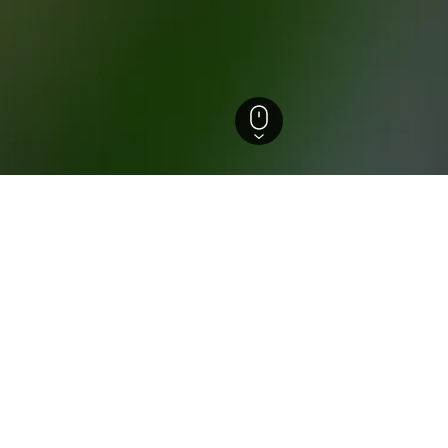
enberg-Rohrbach
zum Aufenthalt in Wartenbe
d die besten Hotels in der Nähe?
hlossberg durchschnittlich mit 8,4/10 bewertet.
 infrage, wenn man Rheinland Pfalz erkundet?