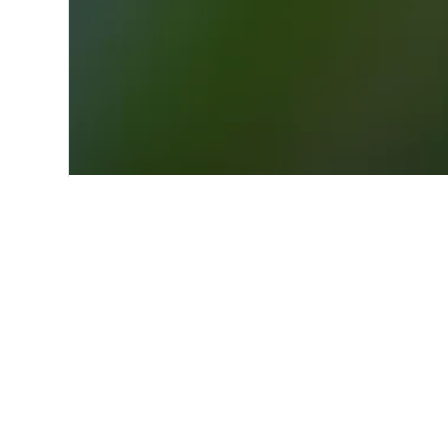
Start
Europa
Deutschland
Wart
Informationen 
Wartenberg-Rohrbach: Was sin
434 Gäste haben das Mühle am Sc
Welche anderen Städte kommen