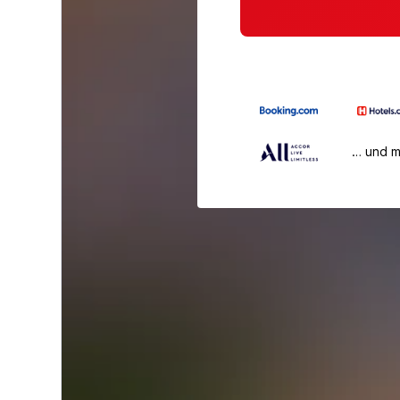
… und 