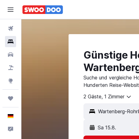
Flüge
Hotels
Günstige Ho
Mietwagen
Wartenber
Pauschalreisen
Suche und vergleiche H
Explore
Hunderten Reise-Websit
2 Gäste, 1 Zimmer
Trips
Deutsch
Sa 15.8.
Feedback