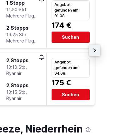
1 Stopp
Fr 4.9.
Angebot
11:50 Std.
19:35
gefunden am
Mehrere Fluglinien
-
01.08.
BHX
N
174 €
2 Stopps
Fr 11.9.
19:25 Std.
12:45
Suchen
Mehrere Fluglinien
-
NRN
B
2 Stopps
Sa 19.9
Angebot
13:10 Std.
8:45
gefunden am
Ryanair
-
04.08.
BHX
N
175 €
2 Stopps
So 20.9
13:15 Std.
16:10
Suchen
Ryanair
-
NRN
B
eze, Niederrhein