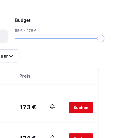
Budget
55 € - 278 €
uer
Preis
173 €
Suchen
.