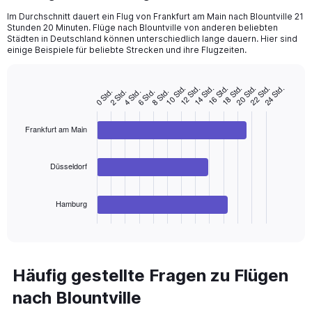
Im Durchschnitt dauert ein Flug von Frankfurt am Main nach Blountville 21
Stunden 20 Minuten. Flüge nach Blountville von anderen beliebten
Städten in Deutschland können unterschiedlich lange dauern. Hier sind
einige Beispiele für beliebte Strecken und ihre Flugzeiten.
10 Std.
16 Std.
22 Std.
14 Std.
20 Std.
12 Std.
18 Std.
24 Std.
4 Std.
2 Std.
8 Std.
0 Std.
6 Std.
Bar
Chart
graphic.
chart
with
3
Frankfurt am Main
bars.
The
Düsseldorf
chart
has
Hamburg
1
X
End
of
axis
interactive
displaying
chart
categories.
Range:
Häufig gestellte Fragen zu Flügen
3
nach Blountville
categories.
The