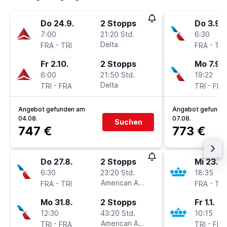
Do 24.9.
2 Stopps
Do 3.9.
7:00
21:20 Std.
6:30
-
Delta
-
FRA
TRI
FRA
TRI
Fr 2.10.
2 Stopps
Mo 7.9.
6:00
21:50 Std.
19:22
-
Delta
-
TRI
FRA
TRI
FRA
Angebot gefunden am
Angebot gefunde
04.08.
07.08.
Suchen
747 €
773 €
Do 27.8.
2 Stopps
Mi 23.12
6:30
23:20 Std.
18:35
-
American Airlines
-
FRA
TRI
FRA
TRI
Mo 31.8.
2 Stopps
Fr 1.1.
12:30
43:20 Std.
10:15
-
American Airlines
-
TRI
FRA
TRI
FRA