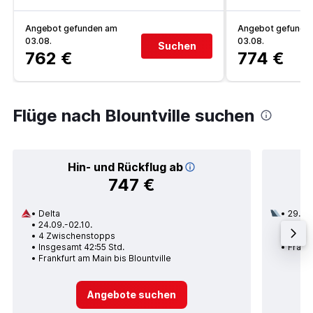
Angebot gefunden am
Angebot gefunde
03.08.
03.08.
Suchen
762 €
774 €
Flüge nach Blountville suchen
Hin- und Rückflug ab
747 €
Delta
29.08
24.09.-02.10.
3 Zwi
4 Zwischenstopps
Insge
Insgesamt 42:55 Std.
Frankf
Frankfurt am Main bis Blountville
Angebote suchen