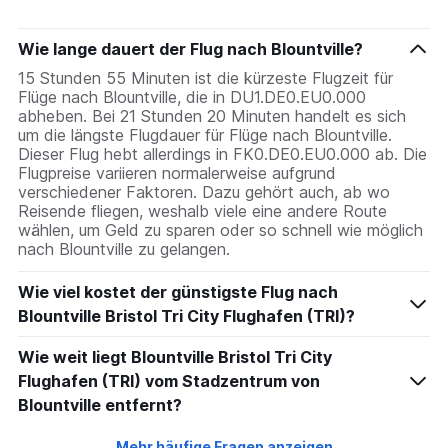
chart
has
Wie lange dauert der Flug nach Blountville?
1
Y
15 Stunden 55 Minuten ist die kürzeste Flugzeit für
axis
Flüge nach Blountville, die in DU1.DE0.EU0.000
displaying
abheben. Bei 21 Stunden 20 Minuten handelt es sich
values.
um die längste Flugdauer für Flüge nach Blountville.
Range:
Dieser Flug hebt allerdings in FK0.DE0.EU0.000 ab. Die
0
Flugpreise variieren normalerweise aufgrund
to
verschiedener Faktoren. Dazu gehört auch, ab wo
1440.
Reisende fliegen, weshalb viele eine andere Route
wählen, um Geld zu sparen oder so schnell wie möglich
nach Blountville zu gelangen.
Wie viel kostet der günstigste Flug nach
Blountville Bristol Tri City Flughafen (TRI)?
Wie weit liegt Blountville Bristol Tri City
Flughafen (TRI) vom Stadzentrum von
Blountville entfernt?
Mehr häufige Fragen anzeigen