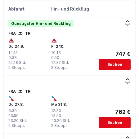
Abfahrt
Hin- und Rückflug
Günstigster Hin- und Rückflug
FRA
TRI
Do 24.9.
Fr 2.10.
14:15
-
10:13
-
747 €
9:33
9:50
25:18 Std.
17:37 Std.
Suchen
2 Stopps
2 Stopps
FRA
TRI
Do 27.8.
Mo 31.8.
6:30
-
12:30
-
762 €
23:50
13:50
23:20 Std.
43:20 Std.
Suchen
2 Stopps
2 Stopps