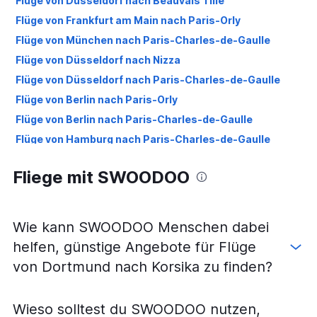
Flüge von Düsseldorf nach Beauvais Tille
Flüge von Frankfurt am Main nach Paris-Orly
Flüge von München nach Paris-Charles-de-Gaulle
Flüge von Düsseldorf nach Nizza
Flüge von Düsseldorf nach Paris-Charles-de-Gaulle
Flüge von Berlin nach Paris-Orly
Flüge von Berlin nach Paris-Charles-de-Gaulle
Flüge von Hamburg nach Paris-Charles-de-Gaulle
Flüge von Köln nach Nizza
Fliege mit SWOODOO
Flüge von Berlin nach Beauvais Tille
Flüge von Düsseldorf nach Marseille
Flüge von Hamburg nach Paris-Orly
Wie kann SWOODOO Menschen dabei
Flüge von Frankfurt am Main nach Straßburg
helfen, günstige Angebote für Flüge
Flüge von Frankfurt am Main nach Marseille
von Dortmund nach Korsika zu finden?
Flüge von Berlin nach Marseille
Flüge von München nach Paris-Orly
Wieso solltest du SWOODOO nutzen,