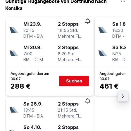
Günstige Flugangebote von Dortmund nach
Korsika
Mi 23.9.
2 Stopps
Sa 1.8.
20:15
18:55 Std.
18:30
DTM
-
BIA
Mehrere Fluglinien
DTM
-
BI
Mi 30.9.
2 Stopps
Sa 8.8.
7:00
8:20 Std.
8:25
BIA
-
DTM
Mehrere Fluglinien
BIA
-
DT
Angebot gefunden am
Angebot gefunde
30.07.
30.07.
Suchen
288 €
461 €
Sa 26.9.
2 Stopps
13:45
21:15 Std.
DTM
-
BIA
Mehrere Fluglinien
So 4.10.
2 Stopps