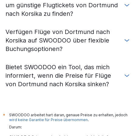
Flüge von München nach Beauvais Tille
um günstige Flugtickets von Dortmund
Flüge von Frankfurt Hahn nach Paris-Orly
nach Korsika zu finden?
Flüge von Frankfurt Hahn nach Beauvais Tille
Flüge von Hamburg nach Beauvais Tille
Verfügen Flüge von Dortmund nach
Flüge von Frankfurt Hahn nach Paris-Charles-de-Gaulle
Korsika auf SWOODOO über flexible
Flüge von Bremen nach Paris-Charles-de-Gaulle
Buchungsoptionen?
Flüge von Weeze, Niederrhein nach Paris-Orly
Flüge von Bremen nach Paris-Orly
Bietet SWOODOO ein Tool, das mich
Flüge von Weeze, Niederrhein nach Beauvais Tille
informiert, wenn die Preise für Flüge
Flüge von Bremen nach Beauvais Tille
von Dortmund nach Korsika sinken?
Flüge von Frankfurt Hahn nach Nizza
Flüge von Hannover nach Paris-Orly
Flüge von Weeze, Niederrhein nach Paris-Charles-de-
Gaulle
SWOODOO arbeitet hart daran, genaue Preise zu erhalten, jedoch
*
Flüge von Hannover nach Paris-Charles-de-Gaulle
wird keine Garantie für Preise übernommen
.
Flüge von Hamburg nach Nizza
Darum:
Flüge von München nach Bordeaux