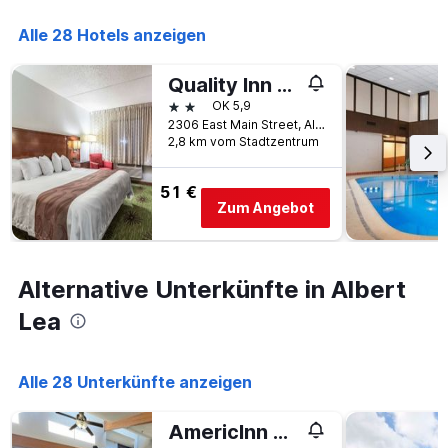
die
Anzahl
Alle 28 Hotels anzeigen
der
Tage
vor
Quality Inn & Suites Albert Lea
dem
2 Sterne
OK 5,9
Aufenthalt
2306 East Main Street, Albert Lea, MN, USA
anzeigt
2,8 km vom Stadtzentrum
Das
Diagramm
51 €
hat
Zum Angebot
1
Y-
Achse,
die
Alternative Unterkünfte in Albert
den
durchschnittlichen
Lea
Zimmerpreis
anzeigt
Alle 28 Unterkünfte anzeigen
AmericInn by Wyndham Albert Lea