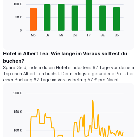
1
graphic.
chart
100 €
with
X-
7
Achse,
50 €
bars.
die
die
Das
0
Monate
folgende
Mo
Di
Mi
Do
Fr
Sa
So
End
anzeigt.
of
Diagramm
Das
interactive
zeigt
chart
Diagramm
den
Hotel in Albert Lea: Wie lange im Voraus solltest du
hat
durchschnittlichen
1
buchen?
Preis
Y-
Spare Geld, indem du ein Hotel mindestens 62 Tage vor deinem
eines
Achse,
Trip nach Albert Lea buchst. Der niedrigste gefundene Preis bei
Zimmers
die
einer Buchung 62 Tage im Voraus betrug 57 € pro Nacht.
für
den
den
durchschnittlichen
jeweiligen
200 €
Zimmerpreis
Wochentag.
Line
anzeigt.
Chart
Das
graphic.
chart
with
Diagramm
150 €
90
hat
data
1
points.
X-
100 €
Achse,
Das