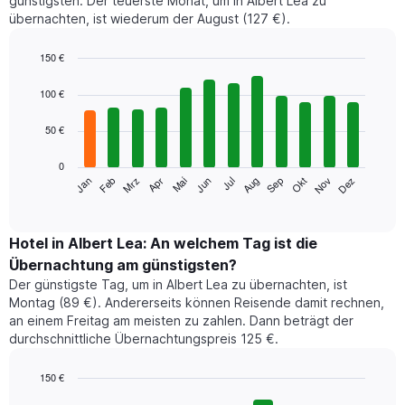
günstigsten. Der teuerste Monat, um in Albert Lea zu
übernachten, ist wiederum der August (127 €).
150 €
Bar
Chart
graphic.
chart
100 €
with
12
50 €
bars.
0
Das
Jan
Feb
Mrz
Apr
Mai
Jun
Jul
Aug
Sep
Okt
Nov
Dez
folgende
End
of
Diagramm
interactive
zeigt
chart
den
Hotel in Albert Lea: An welchem Tag ist die
durchschnittlichen
Übernachtung am günstigsten?
Zimmerpreis
Der günstigste Tag, um in Albert Lea zu übernachten, ist
im
Montag (89 €). Andererseits können Reisende damit rechnen,
jeweiligen
an einem Freitag am meisten zu zahlen. Dann beträgt der
Monat
durchschnittliche Übernachtungspreis 125 €.
an.
Das
Diagramm
150 €
hat
Bar
Chart