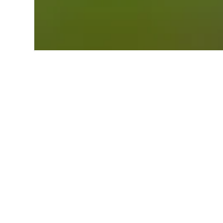
Start
Europa
Deutschland
Bad 
Alternative Unt
Alle 56 Unterkünfte anzeigen
Pe
0,6 
70 €