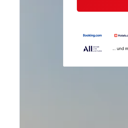
… und 