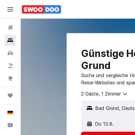
Flüge
Hotels
Günstige Ho
Mietwagen
Grund
Pauschalreisen
Suche und vergleiche Ho
Explore
Reise-Websites und spar
2 Gäste, 1 Zimmer
Trips
Deutsch
Do 13.8.
Feedback