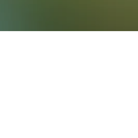
Pension Am Kurmittelhaus
Bewertungskategorie 2
Hervorragend 8,1
Clausthaler Str. 7/8, Bad Grund, Niedersachsen, Deutschland
0,1 km vom Stadtzentrum
Gratis WLAN
Parking
69 €