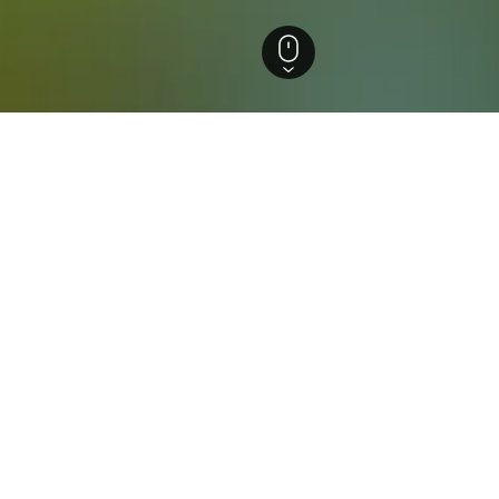
Grund
erkünfte in Bad Grund
nsion Hamburg
Knesebecker Weg 15, Bad Grund, Niedersachsen, Deutschland
km vom Stadtzentrum
Gratis WLAN
Parking