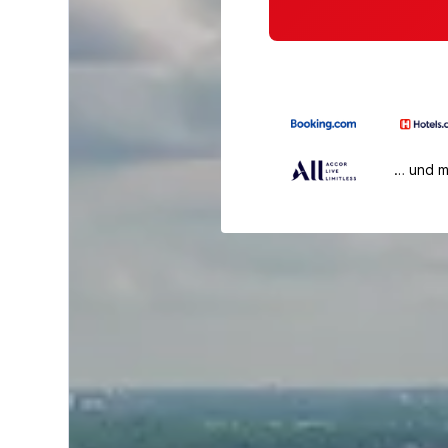
… und 