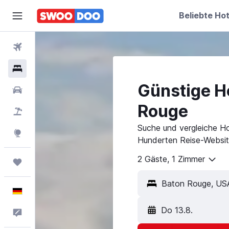
Beliebte Hot
Flüge
Hotels
Günstige Ho
Mietwagen
Rouge
Pauschalreisen
Suche und vergleiche Ho
Explore
Hunderten Reise-Websit
2 Gäste, 1 Zimmer
Trips
Deutsch
Do 13.8.
Feedback