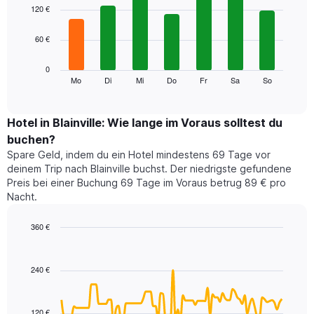
1
graphic.
chart
120 €
with
X-
7
Achse,
60 €
bars.
die
die
Das
0
Monate
folgende
Mo
Di
Mi
Do
Fr
Sa
So
End
anzeigt.
of
Diagramm
Das
interactive
zeigt
chart
Diagramm
den
Hotel in Blainville: Wie lange im Voraus solltest du
hat
durchschnittlichen
1
buchen?
Preis
Y-
Spare Geld, indem du ein Hotel mindestens 69 Tage vor
eines
Achse,
deinem Trip nach Blainville buchst. Der niedrigste gefundene
Zimmers
die
Preis bei einer Buchung 69 Tage im Voraus betrug 89 € pro
für
den
Nacht.
den
durchschnittlichen
jeweiligen
Zimmerpreis
Wochentag.
360 €
anzeigt.
Das
Line
Chart
Diagramm
graphic.
chart
with
hat
240 €
90
1
data
X-
points.
Achse,
120 €