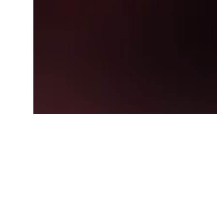
Start
Europa
Italien
Trentino-Süd
Einblicke zu Ho
Nutze unsere aktuellen, datengest
Caldonazzo zu finden.