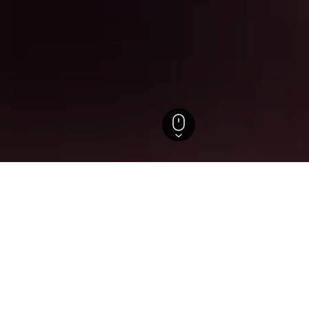
tirol
Caldonazzo
tels in Caldonazzo
ützten Einblicke, um ideale Buchungszeiträume, Preistrends un
Hotel in Caldonazzo: An welchem Tag ist die Übernac
am günstigsten?