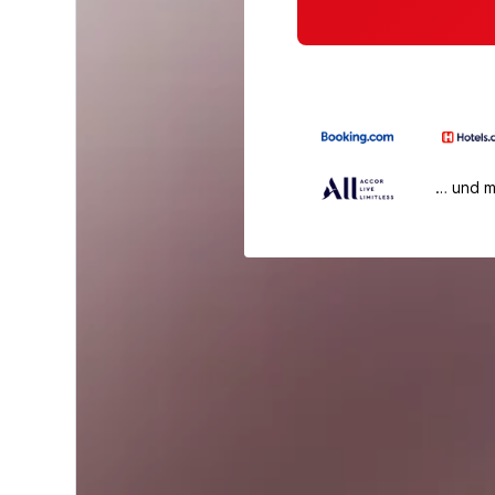
… und 