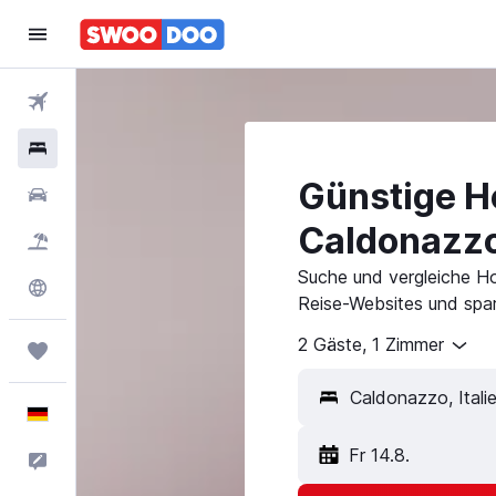
Flüge
Hotels
Günstige Ho
Mietwagen
Caldonazz
Pauschalreisen
Suche und vergleiche H
Explore
Reise-Websites und spar
2 Gäste, 1 Zimmer
Trips
Deutsch
Fr 14.8.
Feedback