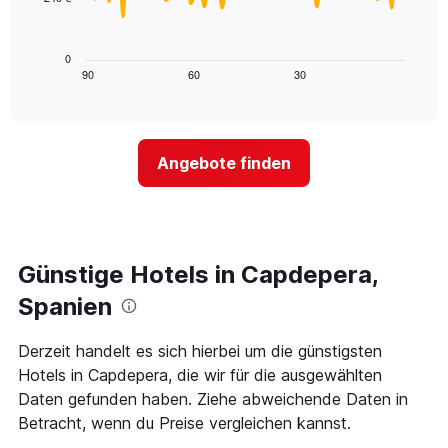
die
Das
die
folgende
Wochentage
Diagramm
0
anzeigt.
zeigt,
90
60
30
End
Das
of
wie
Diagramm
interactive
sich
chart
hat
der
1
Preis
Y-
Angebote finden
für
Achse,
ein
die
Zimmer
den
ändert,
durchschnittlichen
je
Zimmerpreis
näher
Günstige Hotels in Capdepera,
anzeigt.
das
Aufenthaltsdatum
Spanien
rückt.
Das
Derzeit handelt es sich hierbei um die günstigsten
Diagramm
Hotels in Capdepera, die wir für die ausgewählten
hat
1
Daten gefunden haben. Ziehe abweichende Daten in
X-
Betracht, wenn du Preise vergleichen kannst.
Achse,