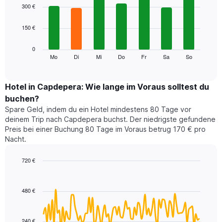
1
graphic.
chart
300 €
with
X-
7
Achse,
150 €
bars.
die
die
Das
0
Monate
folgende
Mo
Di
Mi
Do
Fr
Sa
So
End
anzeigt.
of
Diagramm
Das
interactive
zeigt
chart
Diagramm
den
Hotel in Capdepera: Wie lange im Voraus solltest du
hat
durchschnittlichen
1
buchen?
Preis
Y-
Spare Geld, indem du ein Hotel mindestens 80 Tage vor
eines
Achse,
deinem Trip nach Capdepera buchst. Der niedrigste gefundene
Zimmers
die
Preis bei einer Buchung 80 Tage im Voraus betrug 170 € pro
für
den
Nacht.
den
durchschnittlichen
jeweiligen
Zimmerpreis
Wochentag.
720 €
anzeigt.
Das
Line
Chart
Diagramm
graphic.
chart
with
hat
480 €
90
1
data
X-
points.
Achse,
240 €