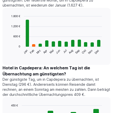
günstigsten. Der teuerste Monat, um in Capdepera zu
übernachten, ist wiederum der Januar (1.627 €).
1.800 €
Bar
Chart
graphic.
chart
1.200 €
with
12
600 €
bars.
0
Das
Jan
Feb
Mrz
Apr
Mai
Jun
Jul
Aug
Sep
Okt
Nov
Dez
folgende
End
of
Diagramm
interactive
zeigt
chart
den
Hotel in Capdepera: An welchem Tag ist die
durchschnittlichen
Übernachtung am günstigsten?
Zimmerpreis
Der günstigste Tag, um in Capdepera zu übernachten, ist
im
Dienstag (296 €). Andererseits können Reisende damit
jeweiligen
rechnen, an einem Sonntag am meisten zu zahlen. Dann beträgt
Monat
der durchschnittliche Übernachtungspreis 409 €.
an.
Das
Diagramm
450 €
hat
Bar
Chart