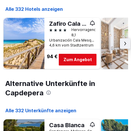
die
die
Alle 332 Hotels anzeigen
Anzahl
der
Zafiro Cala Mesquida
Tage
vor
4 Sterne
Hervorragend
dem
8,1
Aufenthalt
Urbanización Cala Mesquida, Capdepera, Mallorca, Spanien
4,6 km vom Stadtzentrum
anzeigt
Das
94 €
Diagramm
Zum Angebot
hat
1
Y-
Achse,
Alternative Unterkünfte in
die
den
Capdepera
durchschnittlichen
Zimmerpreis
anzeigt
Alle 332 Unterkünfte anzeigen
Casa Blanca