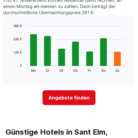
(132 €). Andererseits können Reisende damit rechnen, an
einem Montag am meisten zu zahlen. Dann beträgt der
durchschnittliche Übernachtungspreis 291 €.
360 €
Bar
Chart
graphic.
chart
240 €
with
7
120 €
bars.
Das
0
folgende
Mo
Di
Mi
Do
Fr
Sa
So
End
of
Diagramm
interactive
zeigt
chart
den
durchschnittlichen
Angebote finden
Preis
eines
Zimmers
für
den
jeweiligen
Günstige Hotels in Sant Elm,
Wochentag.