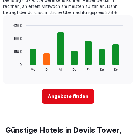
Dienstag (137 €). Andererseits können Reisende damit
rechnen, an einem Mittwoch am meisten zu zahlen. Dann
beträgt der durchschnittliche Übernachtungspreis 378 €.
450 €
Bar
Chart
graphic.
chart
300 €
with
7
150 €
bars.
Das
0
folgende
Mo
Di
Mi
Do
Fr
Sa
So
End
of
Diagramm
interactive
zeigt
chart
den
durchschnittlichen
Angebote finden
Preis
eines
Zimmers
für
den
jeweiligen
Günstige Hotels in Devils Tower,
Wochentag.