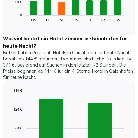
200 €
bars.
die
die
Das
0
Monate
folgende
Mo
Di
Mi
Do
Fr
Sa
So
End
anzeigt.
of
Diagramm
Das
interactive
zeigt
chart
Diagramm
den
Wie viel kostet ein Hotel-Zimmer in Gaienhofen für
hat
durchschnittlichen
1
heute Nacht?
Preis
Y-
Nutzer haben Preise ab Hotels in Gaienhofen für heute Nacht
eines
Achse,
bereits ab 144 € gefunden. Der durchschnittliche Preis liegt bei
Zimmers
die
371 €, basierend auf Suchen in den letzten 72 Stunden. Die
für
den
Preise beginnen ab 144 € für ein 4-Sterne-Hotel in Gaienhofen
den
durchschnittlichen
für heute Nacht.
jeweiligen
Zimmerpreis
Wochentag.
anzeigt.
Das
180 €
Diagramm
Bar
Chart
hat
graphic.
chart
1
with
120 €
2
X-
bars.
Achse,
die
60 €
Das
die
folgende
Wochentage