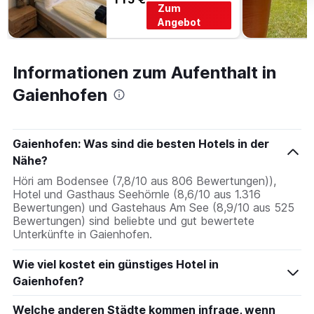
3
Tage
Zum
Tagen
vor
Angebot
gefunden
dem
wurde.
Aufenthalt
anzeigt
Informationen zum Aufenthalt in
Das
Diagramm
Gaienhofen
hat
1
Y-
Achse,
Gaienhofen: Was sind die besten Hotels in der
die
Nähe?
den
Höri am Bodensee (7,8/10 aus 806 Bewertungen)),
durchschnittlichen
Hotel und Gasthaus Seehörnle (8,6/10 aus 1.316
Zimmerpreis
Bewertungen) und Gastehaus Am See (8,9/10 aus 525
anzeigt
Bewertungen) sind beliebte und gut bewertete
Unterkünfte in Gaienhofen.
Wie viel kostet ein günstiges Hotel in
Gaienhofen?
Welche anderen Städte kommen infrage, wenn