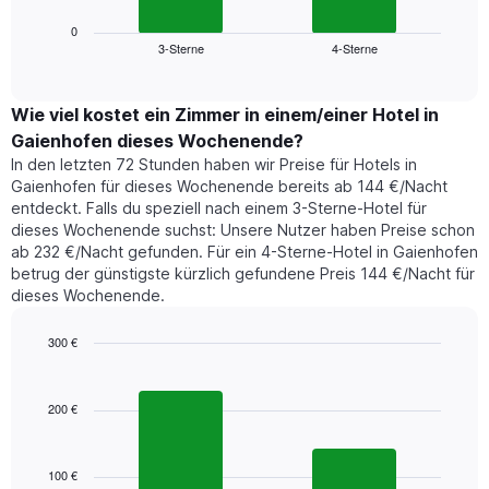
Diagramm
anzeigt.
zeigt
0
Das
3-Sterne
4-Sterne
den
End
Diagramm
of
durchschnittlichen
hat
interactive
Zimmerpreis,
chart
1
der
Wie viel kostet ein Zimmer in einem/einer Hotel in
Y-
für
Achse,
Gaienhofen dieses Wochenende?
heute
die
In den letzten 72 Stunden haben wir Preise für Hotels in
Nacht
den
Gaienhofen für dieses Wochenende bereits ab 144 €/Nacht
in
durchschnittlichen
entdeckt. Falls du speziell nach einem 3-Sterne-Hotel für
den
Zimmerpreis
dieses Wochenende suchst: Unsere Nutzer haben Preise schon
letzten
anzeigt.
ab 232 €/Nacht gefunden. Für ein 4-Sterne-Hotel in Gaienhofen
3
betrug der günstigste kürzlich gefundene Preis 144 €/Nacht für
Tagen
dieses Wochenende.
gefunden
wurde,
aggregiert
300 €
nach
Bar
Chart
Sternebewertung.
graphic.
chart
with
Das
200 €
2
Diagramm
bars.
hat
1
100 €
Das
X-