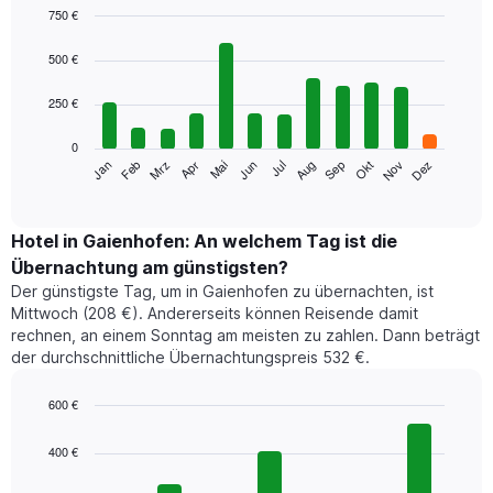
750 €
Bar
Chart
graphic.
chart
500 €
with
12
250 €
bars.
0
Das
Jan
Feb
Mrz
Apr
Mai
Jun
Jul
Aug
Sep
Okt
Nov
Dez
folgende
End
of
Diagramm
interactive
zeigt
chart
den
Hotel in Gaienhofen: An welchem Tag ist die
durchschnittlichen
Übernachtung am günstigsten?
Zimmerpreis
Der günstigste Tag, um in Gaienhofen zu übernachten, ist
im
Mittwoch (208 €). Andererseits können Reisende damit
jeweiligen
rechnen, an einem Sonntag am meisten zu zahlen. Dann beträgt
Monat
der durchschnittliche Übernachtungspreis 532 €.
an.
Das
Diagramm
600 €
hat
Bar
Chart
1
graphic.
chart
400 €
with
X-
7
Achse,