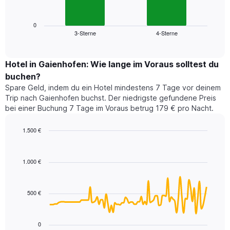
folgende
Achse,
Diagramm
die
zeigt
0
die
3-Sterne
4-Sterne
den
End
Hotelkategorien
of
durchschnittlichen
nach
interactive
Zimmerpreis
chart
Sternen
für
Hotel in Gaienhofen: Wie lange im Voraus solltest du
anzeigt
dieses
buchen?
Das
Wochenende
Diagramm
Spare Geld, indem du ein Hotel mindestens 7 Tage vor deinem
in
hat
Trip nach Gaienhofen buchst. Der niedrigste gefundene Preis
den
1
bei einer Buchung 7 Tage im Voraus betrug 179 € pro Nacht.
letzten
Y-
3
Achse,
1.500 €
Tagen,
die
aggregiert
Line
Chart
den
graphic.
chart
nach
durchschnittlichen
with
Sternebewertung.
1.000 €
Zimmerpreis
90
Das
für
data
Diagramm
points.
heute
hat
500 €
Nacht
1
Das
in
X-
folgende
den
Achse,
Diagramm
letzten
0
die