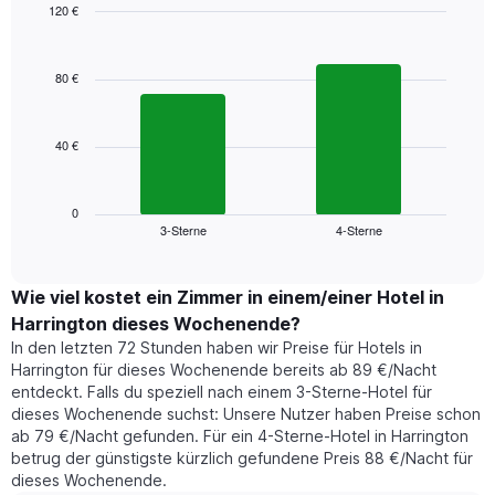
Das
120 €
Diagramm
Bar
Chart
hat
graphic.
chart
1
with
80 €
2
X-
bars.
Achse,
die
40 €
Das
die
folgende
Wochentage
Diagramm
anzeigt.
zeigt
0
Das
3-Sterne
4-Sterne
den
End
Diagramm
of
durchschnittlichen
hat
interactive
Zimmerpreis,
chart
1
der
Wie viel kostet ein Zimmer in einem/einer Hotel in
Y-
für
Achse,
Harrington dieses Wochenende?
heute
die
In den letzten 72 Stunden haben wir Preise für Hotels in
Nacht
den
Harrington für dieses Wochenende bereits ab 89 €/Nacht
in
durchschnittlichen
entdeckt. Falls du speziell nach einem 3-Sterne-Hotel für
den
Zimmerpreis
dieses Wochenende suchst: Unsere Nutzer haben Preise schon
letzten
anzeigt.
ab 79 €/Nacht gefunden. Für ein 4-Sterne-Hotel in Harrington
3
betrug der günstigste kürzlich gefundene Preis 88 €/Nacht für
Tagen
dieses Wochenende.
gefunden