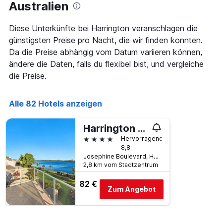
Australien
nach
durchschnittlichen
Sternebewertung.
Zimmerpreis
Das
für
Diese Unterkünfte bei Harrington veranschlagen die
Diagramm
heute
günstigsten Preise pro Nacht, die wir finden konnten.
hat
Nacht
Da die Preise abhängig vom Datum variieren können,
1
in
X-
ändere die Daten, falls du flexibel bist, und vergleiche
den
Achse,
letzten
die Preise.
die
3
die
Tagen
Hotelkategorien
anzeigt.
Alle 82 Hotels anzeigen
nach
Sternen
Harrington River Lodge
anzeigt
Das
4 Sterne
Hervorragend
Diagramm
8,8
hat
Josephine Boulevard, Harrington, NSW, Australien
1
2,8 km vom Stadtzentrum
Y-
82 €
Achse,
Zum Angebot
die
den
durchschnittlichen
Zimmerpreis