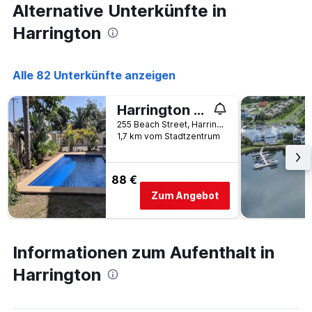
Alternative Unterkünfte in
an
diesem
Harrington
Wochenende
anzeigt,
der
Alle 82 Unterkünfte anzeigen
in
den
letzten
Harrington Village Motel
3
255 Beach Street, Harrington, NSW, Australien
Tagen
1,7 km vom Stadtzentrum
gefunden
wurde.
88 €
Zum Angebot
Informationen zum Aufenthalt in
Harrington