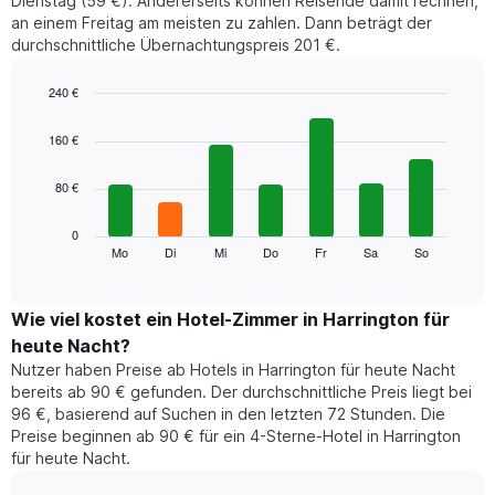
Dienstag (59 €). Andererseits können Reisende damit rechnen,
an einem Freitag am meisten zu zahlen. Dann beträgt der
durchschnittliche Übernachtungspreis 201 €.
240 €
Bar
Chart
graphic.
chart
160 €
with
7
80 €
bars.
Das
0
folgende
Mo
Di
Mi
Do
Fr
Sa
So
End
of
Diagramm
interactive
zeigt
chart
den
Wie viel kostet ein Hotel-Zimmer in Harrington für
durchschnittlichen
heute Nacht?
Preis
Nutzer haben Preise ab Hotels in Harrington für heute Nacht
eines
bereits ab 90 € gefunden. Der durchschnittliche Preis liegt bei
Zimmers
96 €, basierend auf Suchen in den letzten 72 Stunden. Die
für
Preise beginnen ab 90 € für ein 4-Sterne-Hotel in Harrington
den
für heute Nacht.
jeweiligen
Wochentag.