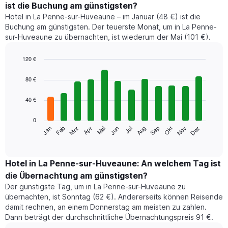
ist die Buchung am günstigsten?
Hotel in La Penne-sur-Huveaune – im Januar (48 €) ist die
Buchung am günstigsten. Der teuerste Monat, um in La Penne-
sur-Huveaune zu übernachten, ist wiederum der Mai (101 €).
120 €
Bar
Chart
graphic.
chart
80 €
with
12
40 €
bars.
0
Das
Jan
Feb
Mrz
Apr
Mai
Jun
Jul
Aug
Sep
Okt
Nov
Dez
folgende
End
of
Diagramm
interactive
zeigt
chart
den
Hotel in La Penne-sur-Huveaune: An welchem Tag ist
durchschnittlichen
die Übernachtung am günstigsten?
Zimmerpreis
Der günstigste Tag, um in La Penne-sur-Huveaune zu
im
übernachten, ist Sonntag (62 €). Andererseits können Reisende
jeweiligen
damit rechnen, an einem Donnerstag am meisten zu zahlen.
Monat
Dann beträgt der durchschnittliche Übernachtungspreis 91 €.
an.