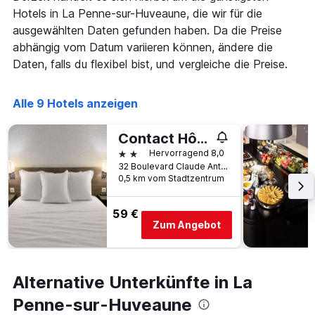
1
Hotels in La Penne-sur-Huveaune, die wir für die
X-
Achse,
ausgewählten Daten gefunden haben. Da die Preise
die
abhängig vom Datum variieren können, ändere die
die
Daten, falls du flexibel bist, und vergleiche die Preise.
Wochentage
anzeigt.
Das
Alle 9 Hotels anzeigen
Diagramm
hat
1
Contact Hôtel Marseille Aubagne
Y-
2 Sterne
Hervorragend 8,0
Achse,
32 Boulevard Claude Antonetti, La Penne-sur-Huveaune, Bouches-du-Rhône, Frankreich
die
0,5 km vom Stadtzentrum
den
durchschnittlichen
59 €
Zimmerpreis
Zum Angebot
anzeigt.
Alternative Unterkünfte in La
Penne-sur-Huveaune