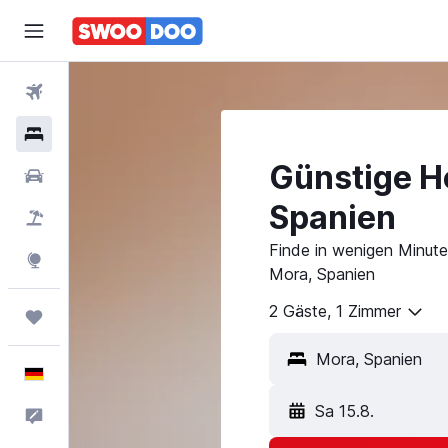
Flüge
Hotels
Günstige Ho
Mietwagen
Spanien
Pauschalreisen
Finde in wenigen Minuten
Explore
Mora, Spanien
2 Gäste, 1 Zimmer
Trips
Mora, Spanien
Deutsch
Sa 15.8.
Feedback