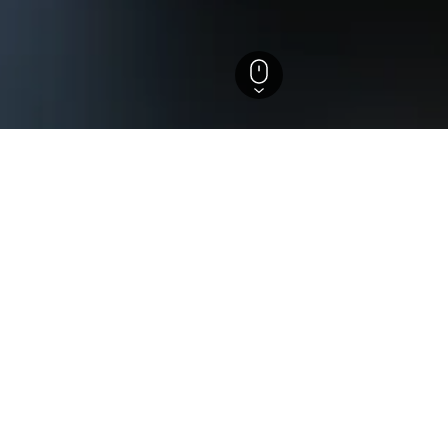
-La Mancha
Mora
erkünfte in Mora, Kastilien-
Edennia I El Cielo en La Tierra
terne
Hervorragend 9,0
Carretera El Palomar, 22, Mora, Provinz Toledo, Spanien
km vom Stadtzentrum
Gratis WLAN
Parking