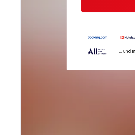
… und 