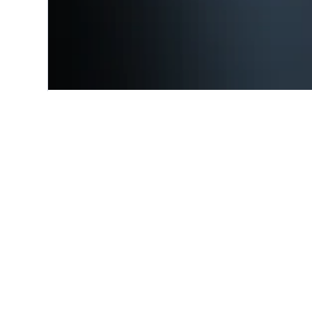
Start
Europa
Spanien
Kastilien
Alternative Unt
Alle 13 Unterkünfte anzeigen
2 S
9,0 