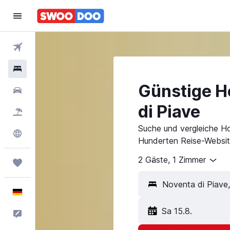
Flüge
Hotels
Günstige Ho
Mietwagen
di Piave
Pauschalreisen
Suche und vergleiche Ho
Explore
Hunderten Reise-Websit
2 Gäste, 1 Zimmer
Trips
Deutsch
Sa 15.8.
Feedback