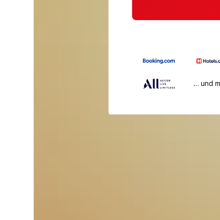
… und 