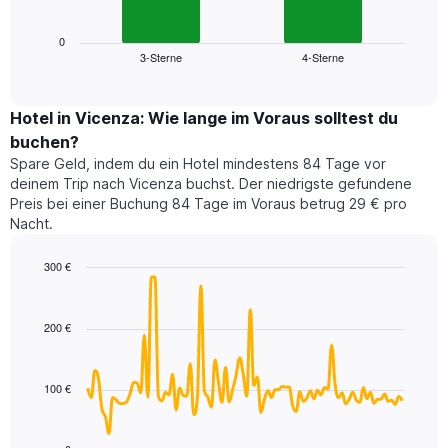
folgende
Achse,
Diagramm
die
zeigt
0
die
3-Sterne
4-Sterne
den
End
Hotelkategorien
of
durchschnittlichen
nach
interactive
Zimmerpreis
chart
Sternen
für
Hotel in Vicenza: Wie lange im Voraus solltest du
anzeigt
dieses
buchen?
Das
Wochenende
Diagramm
Spare Geld, indem du ein Hotel mindestens 84 Tage vor
in
hat
deinem Trip nach Vicenza buchst. Der niedrigste gefundene
den
1
Preis bei einer Buchung 84 Tage im Voraus betrug 29 € pro
letzten
Y-
Nacht.
3
Achse,
Tagen,
die
300 €
aggregiert
den
nach
Line
Chart
durchschnittlichen
graphic.
chart
Sternebewertung.
Zimmerpreis
with
Das
200 €
für
90
Diagramm
heute
data
hat
points.
Nacht
1
in
100 €
X-
Das
den
Achse,
folgende
letzten
die
Diagramm
3