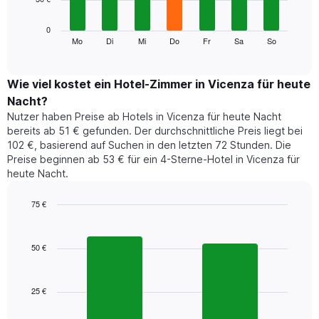
die
die
Das
0
Monate
folgende
Mo
Di
Mi
Do
Fr
Sa
So
End
anzeigt.
of
Diagramm
Das
interactive
zeigt
chart
Diagramm
den
Wie viel kostet ein Hotel-Zimmer in Vicenza für heute
hat
durchschnittlichen
1
Nacht?
Preis
Y-
Nutzer haben Preise ab Hotels in Vicenza für heute Nacht
eines
Achse,
bereits ab 51 € gefunden. Der durchschnittliche Preis liegt bei
Zimmers
die
102 €, basierend auf Suchen in den letzten 72 Stunden. Die
für
den
Preise beginnen ab 53 € für ein 4-Sterne-Hotel in Vicenza für
den
durchschnittlichen
heute Nacht.
jeweiligen
Zimmerpreis
Wochentag.
anzeigt.
Das
75 €
Diagramm
Bar
Chart
hat
graphic.
chart
1
with
50 €
2
X-
bars.
Achse,
die
25 €
Das
die
folgende
Wochentage