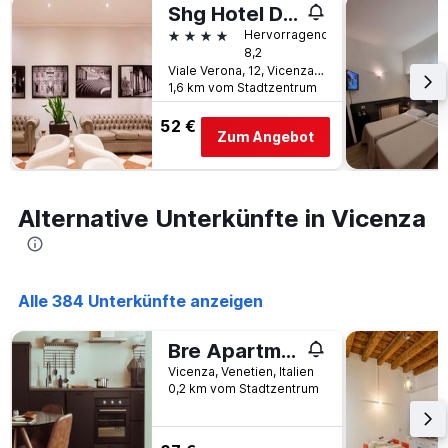
der
Shg Hotel De La Ville
Tagen
Tage
4 Sterne
Hervorragend
gefunden
vor
8,2
wurde.
dem
Viale Verona, 12, Vicenza, Venetien, Italien
Aufenthalt
1,6 km vom Stadtzentrum
anzeigt
Das
52 €
Zum Angebot
Diagramm
hat
1
Y-
Alternative Unterkünfte in Vicenza
Achse,
die
den
durchschnittlichen
Zimmerpreis
Alle 384 Unterkünfte anzeigen
anzeigt
Bre Apartments - Magellano
Vicenza, Venetien, Italien
0,2 km vom Stadtzentrum