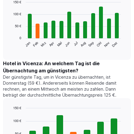
150 €
Bar
Chart
graphic.
chart
100 €
with
12
50 €
bars.
0
Das
Jan
Feb
Mrz
Apr
Mai
Jun
Jul
Aug
Sep
Okt
Nov
Dez
folgende
End
of
Diagramm
interactive
zeigt
chart
den
Hotel in Vicenza: An welchem Tag ist die
durchschnittlichen
Übernachtung am günstigsten?
Zimmerpreis
Der günstigste Tag, um in Vicenza zu übernachten, ist
im
Donnerstag (59 €). Andererseits können Reisende damit
jeweiligen
rechnen, an einem Mittwoch am meisten zu zahlen. Dann
Monat
beträgt der durchschnittliche Übernachtungspreis 125 €.
an.
Das
Diagramm
150 €
hat
Bar
Chart
1
graphic.
chart
100 €
with
X-
7
Achse,
50 €
bars.