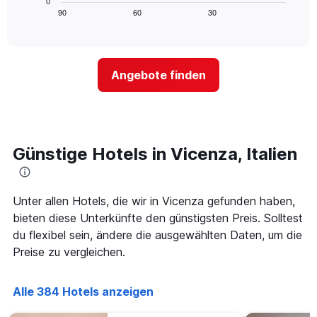
0
die
zeigt,
Tagen
90
60
30
End
Hotelkategorien
of
wie
anzeigt.
interactive
nach
sich
chart
Sternen
der
anzeigt
Preis
Das
Angebote finden
für
Diagramm
ein
hat
Zimmer
1
ändert,
Y-
je
Achse,
näher
Günstige Hotels in Vicenza, Italien
die
das
den
Aufenthaltsdatum
durchschnittlichen
rückt.
Zimmerpreis
Das
Unter allen Hotels, die wir in Vicenza gefunden haben,
an
Diagramm
bieten diese Unterkünfte den günstigsten Preis. Solltest
diesem
hat
du flexibel sein, ändere die ausgewählten Daten, um die
Wochenende
1
anzeigt,
Preise zu vergleichen.
X-
der
Achse,
in
die
den
Alle 384 Hotels anzeigen
die
letzten
Anzahl
3