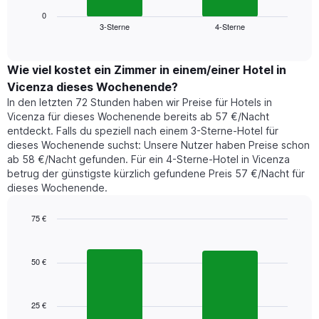
Diagramm
anzeigt.
zeigt
0
Das
3-Sterne
4-Sterne
den
End
Diagramm
of
durchschnittlichen
hat
interactive
Zimmerpreis,
chart
1
der
Wie viel kostet ein Zimmer in einem/einer Hotel in
Y-
für
Achse,
Vicenza dieses Wochenende?
heute
die
In den letzten 72 Stunden haben wir Preise für Hotels in
Nacht
den
Vicenza für dieses Wochenende bereits ab 57 €/Nacht
in
durchschnittlichen
entdeckt. Falls du speziell nach einem 3-Sterne-Hotel für
den
Zimmerpreis
dieses Wochenende suchst: Unsere Nutzer haben Preise schon
letzten
anzeigt.
ab 58 €/Nacht gefunden. Für ein 4-Sterne-Hotel in Vicenza
3
betrug der günstigste kürzlich gefundene Preis 57 €/Nacht für
Tagen
dieses Wochenende.
gefunden
wurde,
aggregiert
75 €
nach
Bar
Chart
Sternebewertung.
graphic.
chart
with
Das
50 €
2
Diagramm
bars.
hat
1
25 €
Das
X-