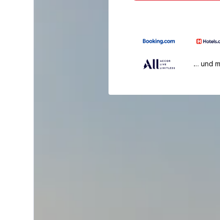
… und 