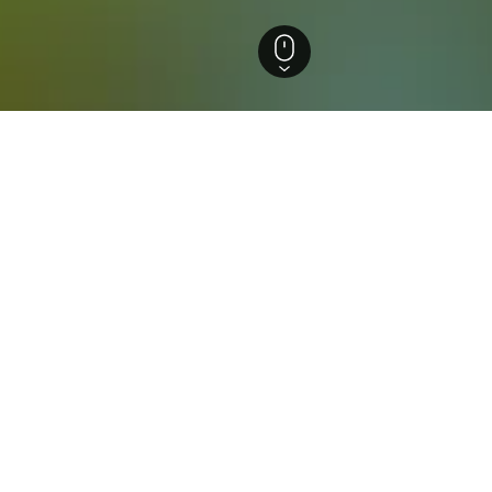
in
erkünfte in Rechlin
n
eschwalbe 69A
Rechlin, Mecklenburg-Vorpommern, Deutschland
km vom Stadtzentrum
 €