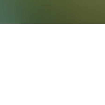
Holiday Home Kranich by Interhome
Rechlin, Mecklenburg-Vorpommern, Deutschland
9,2 km vom Stadtzentrum
111 €