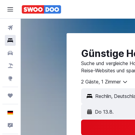
Flüge
Hotels
Günstige Ho
Mietwagen
Suche und vergleiche Ho
Pauschalreisen
Reise-Websites und spar
Explore
2 Gäste, 1 Zimmer
Trips
Do 13.8.
Deutsch
Feedback