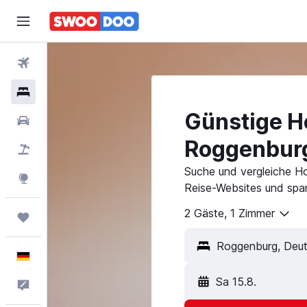
Flüge
Hotels
Günstige Ho
Mietwagen
Roggenbur
Pauschalreisen
Suche und vergleiche H
Explore
Reise-Websites und spar
2 Gäste, 1 Zimmer
Trips
Deutsch
Sa 15.8.
Feedback