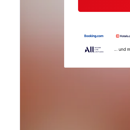
… und 