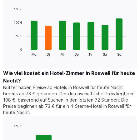
Das
Diagramm
150 €
hat
Bar
Chart
1
graphic.
chart
100 €
with
X-
7
Achse,
50 €
bars.
die
die
Das
0
Monate
folgende
Mo
Di
Mi
Do
Fr
Sa
So
End
anzeigt.
of
Diagramm
Das
interactive
zeigt
chart
Diagramm
den
Wie viel kostet ein Hotel-Zimmer in Roswell für heute
hat
durchschnittlichen
1
Nacht?
Preis
Y-
Nutzer haben Preise ab Hotels in Roswell für heute Nacht
eines
Achse,
bereits ab 73 € gefunden. Der durchschnittliche Preis liegt bei
Zimmers
die
108 €, basierend auf Suchen in den letzten 72 Stunden. Die
für
den
Preise beginnen ab 73 € für ein 4-Sterne-Hotel in Roswell für
den
durchschnittlichen
heute Nacht.
jeweiligen
Zimmerpreis
Wochentag.
anzeigt.
Das
150 €
Diagramm
Bar
Chart
hat
graphic.
chart