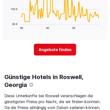
für
data
Diagramm
points.
heute
hat
120 €
Nacht
1
Das
in
X-
folgende
den
Achse,
Diagramm
letzten
60 €
die
zeigt,
3
90
60
30
End
die
of
wie
Tagen
interactive
Hotelkategorien
sich
anzeigt.
chart
nach
der
Sternen
Preis
Angebote finden
anzeigt
für
Das
ein
Diagramm
Zimmer
hat
ändert,
1
je
Y-
näher
Günstige Hotels in Roswell,
Achse,
das
die
Aufenthaltsdatum
Georgia
den
rückt.
durchschnittlichen
Das
Diese Unterkünfte bei Roswell veranschlagen die
Zimmerpreis
Diagramm
an
günstigsten Preise pro Nacht, die wir finden konnten.
hat
diesem
1
Da die Preise abhängig vom Datum variieren können,