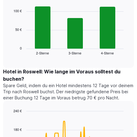
Sternebewertung.
graphic.
chart
with
Das
100 €
3
Diagramm
bars.
hat
1
50 €
Das
X-
folgende
Achse,
Diagramm
die
zeigt
0
die
2-Sterne
3-Sterne
4-Sterne
den
End
Hotelkategorien
of
durchschnittlichen
nach
interactive
Zimmerpreis
chart
Sternen
für
Hotel in Roswell: Wie lange im Voraus solltest du
anzeigt
dieses
buchen?
Das
Wochenende
Diagramm
Spare Geld, indem du ein Hotel mindestens 12 Tage vor deinem
in
hat
Trip nach Roswell buchst. Der niedrigste gefundene Preis bei
den
1
einer Buchung 12 Tage im Voraus betrug 70 € pro Nacht.
letzten
Y-
3
Achse,
240 €
Tagen,
die
aggregiert
Line
Chart
den
graphic.
chart
nach
durchschnittlichen
with
Sternebewertung.
180 €
Zimmerpreis
90
Das