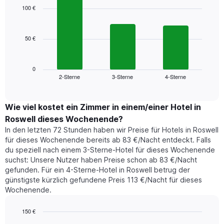
1
with
100 €
3
X-
bars.
Achse,
die
50 €
Das
die
folgende
Wochentage
Diagramm
anzeigt.
zeigt
0
Das
2-Sterne
3-Sterne
4-Sterne
den
End
Diagramm
of
durchschnittlichen
hat
interactive
Zimmerpreis,
chart
1
der
Wie viel kostet ein Zimmer in einem/einer Hotel in
Y-
für
Achse,
Roswell dieses Wochenende?
heute
die
In den letzten 72 Stunden haben wir Preise für Hotels in Roswell
Nacht
den
für dieses Wochenende bereits ab 83 €/Nacht entdeckt. Falls
in
durchschnittlichen
du speziell nach einem 3-Sterne-Hotel für dieses Wochenende
den
Zimmerpreis
suchst: Unsere Nutzer haben Preise schon ab 83 €/Nacht
letzten
anzeigt.
gefunden. Für ein 4-Sterne-Hotel in Roswell betrug der
3
günstigste kürzlich gefundene Preis 113 €/Nacht für dieses
Tagen
Wochenende.
gefunden
wurde,
aggregiert
150 €
nach
Bar
Chart