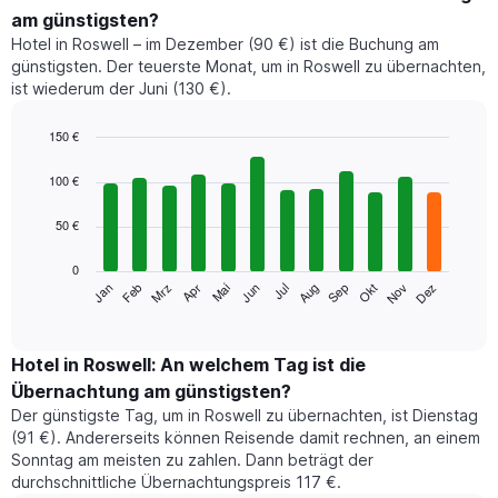
am günstigsten?
Hotel in Roswell – im Dezember (90 €) ist die Buchung am
günstigsten. Der teuerste Monat, um in Roswell zu übernachten,
ist wiederum der Juni (130 €).
150 €
Bar
Chart
graphic.
chart
100 €
with
12
50 €
bars.
0
Das
Jan
Feb
Mrz
Apr
Mai
Jun
Jul
Aug
Sep
Okt
Nov
Dez
folgende
End
of
Diagramm
interactive
zeigt
chart
den
Hotel in Roswell: An welchem Tag ist die
durchschnittlichen
Übernachtung am günstigsten?
Zimmerpreis
Der günstigste Tag, um in Roswell zu übernachten, ist Dienstag
im
(91 €). Andererseits können Reisende damit rechnen, an einem
jeweiligen
Sonntag am meisten zu zahlen. Dann beträgt der
Monat
durchschnittliche Übernachtungspreis 117 €.
an.