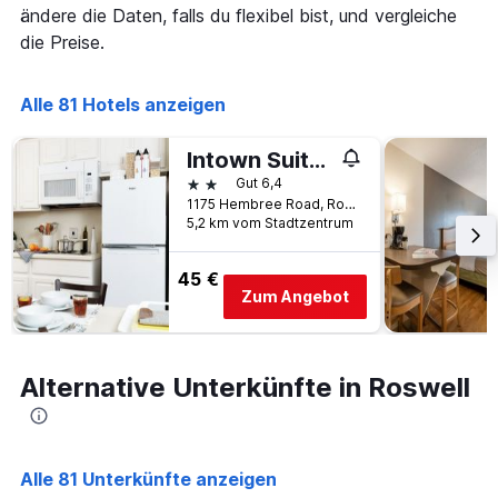
Wochenende
X-
ändere die Daten, falls du flexibel bist, und vergleiche
anzeigt,
Achse,
die Preise.
der
die
in
die
den
Anzahl
Alle 81 Hotels anzeigen
letzten
der
3
Tage
Tagen
vor
Intown Suites Extended Stay Atlanta Ga - Roswell Alpharetta
gefunden
dem
2 Sterne
Gut 6,4
wurde.
Aufenthalt
1175 Hembree Road, Roswell, GA, USA
anzeigt
5,2 km vom Stadtzentrum
Das
Diagramm
45 €
hat
Zum Angebot
1
Y-
Achse,
die
Alternative Unterkünfte in Roswell
den
durchschnittlichen
Zimmerpreis
anzeigt
Alle 81 Unterkünfte anzeigen