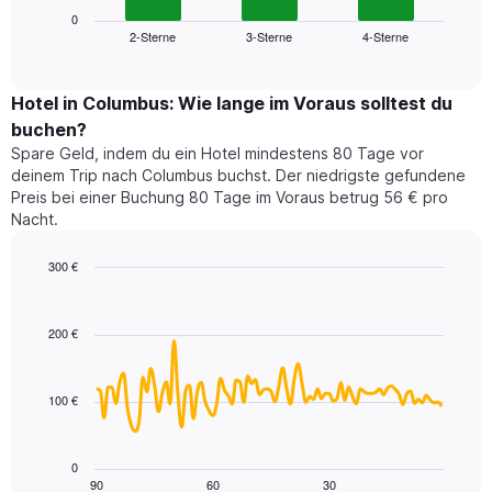
die
zeigt
0
die
2-Sterne
3-Sterne
4-Sterne
den
End
Hotelkategorien
of
durchschnittlichen
nach
interactive
Zimmerpreis
chart
Sternen
für
Hotel in Columbus: Wie lange im Voraus solltest du
anzeigt
dieses
buchen?
Das
Wochenende
Diagramm
Spare Geld, indem du ein Hotel mindestens 80 Tage vor
in
hat
deinem Trip nach Columbus buchst. Der niedrigste gefundene
den
1
Preis bei einer Buchung 80 Tage im Voraus betrug 56 € pro
letzten
Y-
Nacht.
3
Achse,
Tagen,
die
300 €
aggregiert
den
nach
Line
Chart
durchschnittlichen
graphic.
chart
Sternebewertung.
Zimmerpreis
with
Das
200 €
für
90
Diagramm
heute
data
hat
points.
Nacht
1
in
100 €
X-
Das
den
Achse,
folgende
letzten
die
Diagramm
3
0
die
zeigt,
Tagen
90
60
30
End