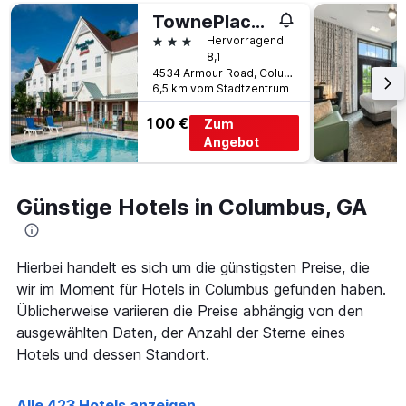
Tage
gefunden
vor
TownePlace Suites by Marriott Columbus
wurde.
dem
3 Sterne
Hervorragend
Aufenthalt
8,1
anzeigt
4534 Armour Road, Columbus, GA, USA
Das
6,5 km vom Stadtzentrum
Diagramm
hat
100 €
Zum
1
Angebot
Y-
Achse,
die
Günstige Hotels in Columbus, GA
den
durchschnittlichen
Zimmerpreis
anzeigt
Hierbei handelt es sich um die günstigsten Preise, die
wir im Moment für Hotels in Columbus gefunden haben.
Üblicherweise variieren die Preise abhängig von den
ausgewählten Daten, der Anzahl der Sterne eines
Hotels und dessen Standort.
Alle 423 Hotels anzeigen