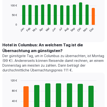
Bar
Chart
graphic.
chart
100 €
with
12
50 €
bars.
0
Das
Jan
Feb
Mrz
Apr
Mai
Jun
Jul
Aug
Sep
Okt
Nov
Dez
folgende
End
of
Diagramm
interactive
zeigt
chart
den
Hotel in Columbus: An welchem Tag ist die
durchschnittlichen
Übernachtung am günstigsten?
Zimmerpreis
Der günstigste Tag, um in Columbus zu übernachten, ist Montag
im
(99 €). Andererseits können Reisende damit rechnen, an einem
jeweiligen
Donnerstag am meisten zu zahlen. Dann beträgt der
Monat
durchschnittliche Übernachtungspreis 111 €.
an.
Das
Diagramm
120 €
hat
Bar
Chart
1
graphic.
chart
80 €
with
X-
7
Achse,
40 €
bars.
die