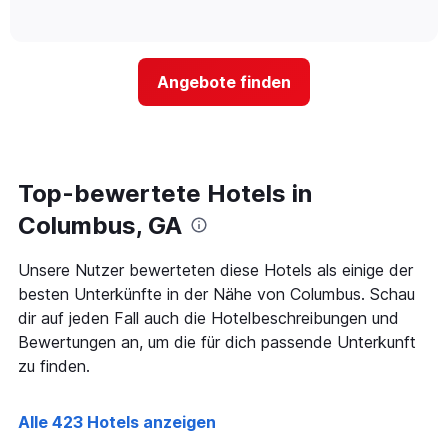
Hotelkategorien
of
wie
anzeigt.
interactive
nach
sich
chart
Sternen
der
anzeigt
Preis
Das
Angebote finden
für
Diagramm
ein
hat
Zimmer
1
ändert,
Y-
je
Achse,
näher
Top-bewertete Hotels in
die
das
den
Aufenthaltsdatum
Columbus, GA
durchschnittlichen
rückt.
Zimmerpreis
Das
Unsere Nutzer bewerteten diese Hotels als einige der
an
Diagramm
diesem
besten Unterkünfte in der Nähe von Columbus. Schau
hat
Wochenende
1
dir auf jeden Fall auch die Hotelbeschreibungen und
anzeigt,
X-
Bewertungen an, um die für dich passende Unterkunft
der
Achse,
zu finden.
in
die
den
die
letzten
Anzahl
Alle 423 Hotels anzeigen
3
der
Tagen