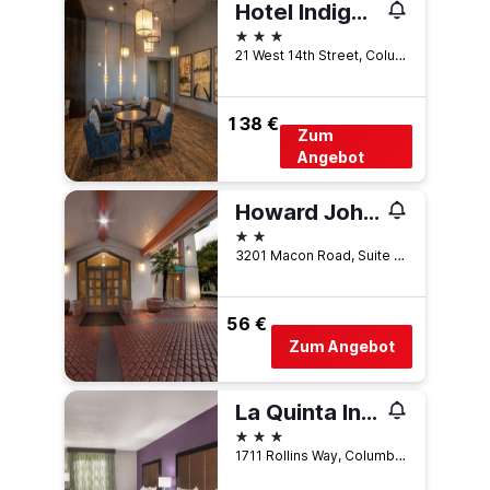
Hotel Indigo Columbus At Riverfront Place By IHG
3 Sterne
21 West 14th Street, Columbus, GA, USA
138 €
Zum
Angebot
Howard Johnson by Wyndham Columbus Fort Moore
2 Sterne
3201 Macon Road, Suite A, Columbus, GA, USA
56 €
Zum Angebot
La Quinta Inn & Suites by Wyndham Columbus North
3 Sterne
1711 Rollins Way, Columbus, GA, USA