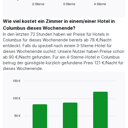
Das
2-Sterne
3-Sterne
4-Sterne
den
End
Diagramm
of
durchschnittlichen
hat
interactive
Zimmerpreis,
chart
1
der
Wie viel kostet ein Zimmer in einem/einer Hotel in
Y-
für
Achse,
Columbus dieses Wochenende?
heute
die
In den letzten 72 Stunden haben wir Preise für Hotels in
Nacht
den
Columbus für dieses Wochenende bereits ab 78 €/Nacht
in
durchschnittlichen
entdeckt. Falls du speziell nach einem 3-Sterne-Hotel für
den
Zimmerpreis
dieses Wochenende suchst: Unsere Nutzer haben Preise schon
letzten
anzeigt.
ab 90 €/Nacht gefunden. Für ein 4-Sterne-Hotel in Columbus
3
betrug der günstigste kürzlich gefundene Preis 121 €/Nacht für
Tagen
dieses Wochenende.
gefunden
wurde,
aggregiert
150 €
nach
Bar
Chart
Sternebewertung.
graphic.
chart
with
Das
100 €
3
Diagramm
bars.
hat
1
50 €
Das
X-
folgende
Achse,
Diagramm