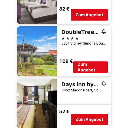
82 €
Zum Angebot
DoubleTree by Hilton Hotel Columbus
4 Sterne
5351 Sidney Simons Boulevard, Columbus, GA, USA
109 €
Zum
Angebot
Days Inn by Wyndham Columbus-North Fort Moore
3452 Macon Road, Columbus, GA, USA
52 €
Zum Angebot