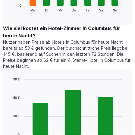
die
Das
0
Monate
folgende
Mo
Di
Mi
Do
Fr
Sa
So
End
anzeigt.
of
Diagramm
Das
interactive
zeigt
chart
Diagramm
den
Wie viel kostet ein Hotel-Zimmer in Columbus für
hat
durchschnittlichen
1
heute Nacht?
Preis
Y-
Nutzer haben Preise ab Hotels in Columbus für heute Nacht
eines
Achse,
bereits ab 53 € gefunden. Der durchschnittliche Preis liegt bei
Zimmers
die
145 €, basierend auf Suchen in den letzten 72 Stunden. Die
für
den
Preise beginnen ab 62 € für ein 4-Sterne-Hotel in Columbus für
den
durchschnittlichen
heute Nacht.
jeweiligen
Zimmerpreis
Wochentag.
anzeigt.
Das
90 €
Diagramm
Bar
Chart
hat
graphic.
chart
1
with
60 €
3
X-
bars.
Achse,
die
30 €
Das
die
folgende
Wochentage
Diagramm
anzeigt.
zeigt
0