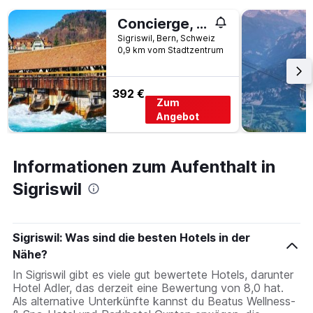
den
Concierge, Boat House Scenic Views by SwissHut
letzten
3
Sigriswil, Bern, Schweiz
0,9 km vom Stadtzentrum
Tagen
gefunden
wurde.
392 €
Zum
Angebot
Informationen zum Aufenthalt in
Sigriswil
Sigriswil: Was sind die besten Hotels in der
Nähe?
In Sigriswil gibt es viele gut bewertete Hotels, darunter
Hotel Adler, das derzeit eine Bewertung von 8,0 hat.
Als alternative Unterkünfte kannst du Beatus Wellness-