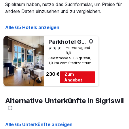
X-
Spielraum haben, nutze das Suchformular, um Preise für
den
Achse,
letzten
andere Daten einzusehen und zu vergleichen.
die
3
die
Tagen
Hotelkategorien
anzeigt.
Alle 65 Hotels anzeigen
nach
Sternen
Parkhotel Gunten
anzeigt
Das
3 Sterne
Hervorragend
Diagramm
8,9
hat
Seestrasse 90, Sigriswil, Bern, Schweiz
1
1,0 km vom Stadtzentrum
Y-
230 €
Achse,
Zum
die
Angebot
den
durchschnittlichen
Zimmerpreis
Alternative Unterkünfte in Sigriswil
an
diesem
Wochenende
anzeigt,
der
Alle 65 Unterkünfte anzeigen
in