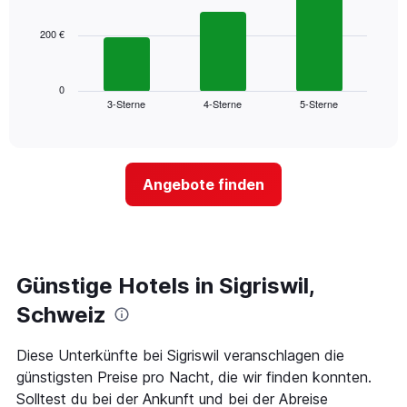
bars.
hat
1
200 €
Das
X-
folgende
Achse,
Diagramm
die
zeigt
0
die
3-Sterne
4-Sterne
5-Sterne
den
End
Hotelkategorien
of
durchschnittlichen
nach
interactive
Zimmerpreis
chart
Sternen
für
anzeigt
dieses
Das
Angebote finden
Wochenende
Diagramm
in
hat
den
1
letzten
Y-
3
Achse,
Tagen,
Günstige Hotels in Sigriswil,
die
aggregiert
den
Schweiz
nach
durchschnittlichen
Sternebewertung.
Zimmerpreis
Das
für
Diese Unterkünfte bei Sigriswil veranschlagen die
Diagramm
heute
günstigsten Preise pro Nacht, die wir finden konnten.
hat
Nacht
Solltest du bei der Ankunft und bei der Abreise
1
in