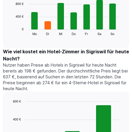
1
graphic.
chart
800 €
with
X-
7
Achse,
400 €
bars.
die
die
Das
0
Monate
folgende
Mo
Di
Mi
Do
Fr
Sa
So
End
anzeigt.
of
Diagramm
Das
interactive
zeigt
chart
Diagramm
den
Wie viel kostet ein Hotel-Zimmer in Sigriswil für heute
hat
durchschnittlichen
1
Nacht?
Preis
Y-
Nutzer haben Preise ab Hotels in Sigriswil für heute Nacht
eines
Achse,
bereits ab 198 € gefunden. Der durchschnittliche Preis liegt bei
Zimmers
die
637 €, basierend auf Suchen in den letzten 72 Stunden. Die
für
den
Preise beginnen ab 274 € für ein 4-Sterne-Hotel in Sigriswil für
den
durchschnittlichen
heute Nacht.
jeweiligen
Zimmerpreis
Wochentag.
anzeigt.
Das
600 €
Diagramm
Bar
Chart
hat
graphic.
chart
1
with
400 €
3
X-
bars.
Achse,