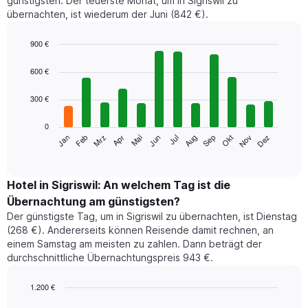
günstigsten. Der teuerste Monat, um in Sigriswil zu
übernachten, ist wiederum der Juni (842 €).
900 €
Bar
Chart
graphic.
chart
600 €
with
12
300 €
bars.
0
Das
Jan
Feb
Mrz
Apr
Mai
Jun
Jul
Aug
Sep
Okt
Nov
Dez
folgende
End
of
Diagramm
interactive
zeigt
chart
den
Hotel in Sigriswil: An welchem Tag ist die
durchschnittlichen
Übernachtung am günstigsten?
Zimmerpreis
Der günstigste Tag, um in Sigriswil zu übernachten, ist Dienstag
im
(268 €). Andererseits können Reisende damit rechnen, an
jeweiligen
einem Samstag am meisten zu zahlen. Dann beträgt der
Monat
durchschnittliche Übernachtungspreis 943 €.
an.
Das
Diagramm
1.200 €
hat
Bar
Chart