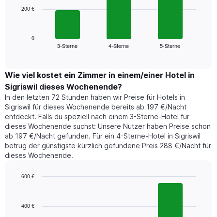
die
200 €
Das
die
folgende
Wochentage
Diagramm
anzeigt.
zeigt
0
Das
3-Sterne
4-Sterne
5-Sterne
den
End
Diagramm
of
durchschnittlichen
hat
interactive
Zimmerpreis,
chart
1
der
Wie viel kostet ein Zimmer in einem/einer Hotel in
Y-
für
Achse,
Sigriswil dieses Wochenende?
heute
die
In den letzten 72 Stunden haben wir Preise für Hotels in
Nacht
den
Sigriswil für dieses Wochenende bereits ab 197 €/Nacht
in
durchschnittlichen
entdeckt. Falls du speziell nach einem 3-Sterne-Hotel für
den
Zimmerpreis
dieses Wochenende suchst: Unsere Nutzer haben Preise schon
letzten
anzeigt.
ab 197 €/Nacht gefunden. Für ein 4-Sterne-Hotel in Sigriswil
3
betrug der günstigste kürzlich gefundene Preis 288 €/Nacht für
Tagen
dieses Wochenende.
gefunden
wurde,
aggregiert
600 €
nach
Bar
Chart
Sternebewertung.
graphic.
chart
with
Das
400 €
3
Diagramm