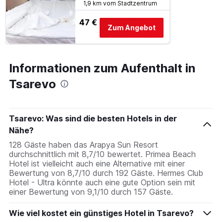
1,9 km vom Stadtzentrum
1
Y-
47 €
Achse,
Zum Angebot
die
den
durchschnittlichen
Zimmerpreis
Informationen zum Aufenthalt in
für
Tsarevo
heute
Nacht
in
den
Tsarevo: Was sind die besten Hotels in der
letzten
Nähe?
3
Tagen
128 Gäste haben das Arapya Sun Resort
anzeigt.
durchschnittlich mit 8,7/10 bewertet. Primea Beach
Hotel ist vielleicht auch eine Alternative mit einer
Bewertung von 8,7/10 durch 192 Gäste. Hermes Club
Hotel - Ultra könnte auch eine gute Option sein mit
einer Bewertung von 9,1/10 durch 157 Gäste.
Wie viel kostet ein günstiges Hotel in Tsarevo?