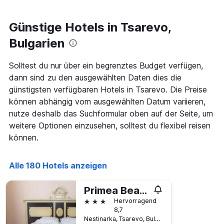
den
letzten
3
Günstige Hotels in Tsarevo,
Tagen
Bulgarien
gefunden
wurde,
aggregiert
Solltest du nur über ein begrenztes Budget verfügen,
nach
dann sind zu den ausgewählten Daten dies die
Sternebewertung.
günstigsten verfügbaren Hotels in Tsarevo. Die Preise
Das
Diagramm
können abhängig vom ausgewählten Datum variieren,
hat
nutze deshalb das Suchformular oben auf der Seite, um
1
weitere Optionen einzusehen, solltest du flexibel reisen
X-
Achse,
können.
die
die
Alle 180 Hotels anzeigen
Hotelkategorien
nach
Sternen
Primea Beach Hotel
anzeigt
3 Sterne
Hervorragend
Das
8,7
Diagramm
Nestinarka, Tsarevo, Bulgarien
hat