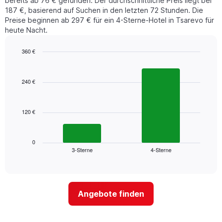
bereits ab 76 € gefunden. Der durchschnittliche Preis liegt bei
187 €, basierend auf Suchen in den letzten 72 Stunden. Die
Preise beginnen ab 297 € für ein 4-Sterne-Hotel in Tsarevo für
heute Nacht.
360 €
Bar
Chart
graphic.
chart
with
240 €
2
bars.
120 €
Das
folgende
Diagramm
zeigt
0
3-Sterne
4-Sterne
den
End
of
durchschnittlichen
interactive
Zimmerpreis,
chart
der
für
Angebote finden
heute
Nacht
in