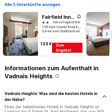
Alle 5 Unterkünfte anzeigen
Fairfield Inn & Suites by Marriott St. Paul Northeast
2 Sterne
Hervorragend 8,9
1125 East County Road E, Vadnais Heights, MN, USA
0,4 km vom Stadtzentrum
123 €
Zum
Angebot
Informationen zum Aufenthalt in
Vadnais Heights
Vadnais Heights: Was sind die besten Hotels in
der Nähe?
Eines der beliebtesten Hotels in Vadnais Heights ist
Comfort Inn & Suites St. Paul Northeast, das von 365