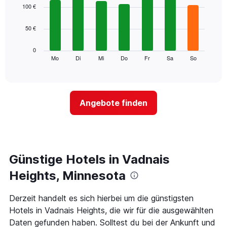
1
graphic.
chart
100 €
with
X-
7
Achse,
50 €
bars.
die
die
Das
0
Monate
folgende
Mo
Di
Mi
Do
Fr
Sa
So
End
anzeigt.
of
Diagramm
Das
interactive
zeigt
chart
Diagramm
den
hat
durchschnittlichen
1
Angebote finden
Preis
Y-
eines
Achse,
Zimmers
die
für
den
den
durchschnittlichen
jeweiligen
Günstige Hotels in Vadnais
Zimmerpreis
Wochentag.
anzeigt.
Das
Heights, Minnesota
Diagramm
hat
Derzeit handelt es sich hierbei um die günstigsten
1
Hotels in Vadnais Heights, die wir für die ausgewählten
X-
Achse,
Daten gefunden haben. Solltest du bei der Ankunft und