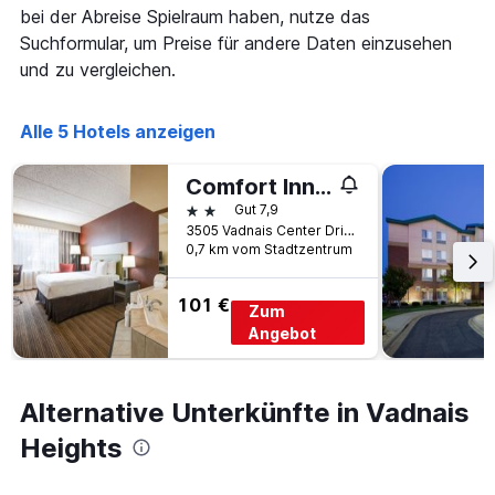
die
bei der Abreise Spielraum haben, nutze das
die
Suchformular, um Preise für andere Daten einzusehen
Wochentage
und zu vergleichen.
anzeigt.
Das
Diagramm
Alle 5 Hotels anzeigen
hat
1
Y-
Comfort Inn & Suites St. Paul Northeast
Achse,
2 Sterne
Gut 7,9
die
3505 Vadnais Center Drive, Vadnais Heights, MN, USA
den
0,7 km vom Stadtzentrum
durchschnittlichen
Zimmerpreis
anzeigt.
101 €
Zum
Angebot
Alternative Unterkünfte in Vadnais
Heights