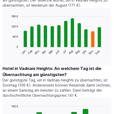
am günstigsten. Der teuerste Monat, um in Vadnais Heights zu
übernachten, ist wiederum der August (171 €).
180 €
Bar
Chart
graphic.
chart
120 €
with
12
60 €
bars.
0
Das
Jan
Feb
Mrz
Apr
Mai
Jun
Jul
Aug
Sep
Okt
Nov
Dez
folgende
End
of
Diagramm
interactive
zeigt
chart
den
Hotel in Vadnais Heights: An welchem Tag ist die
durchschnittlichen
Übernachtung am günstigsten?
Zimmerpreis
Der günstigste Tag, um in Vadnais Heights zu übernachten, ist
im
Sonntag (106 €). Andererseits können Reisende damit rechnen,
jeweiligen
an einem Samstag am meisten zu zahlen. Dann beträgt der
Monat
durchschnittliche Übernachtungspreis 141 €.
an.
Das
Diagramm
150 €
hat
Bar
Chart