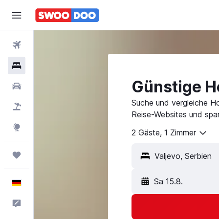
Flüge
Hotels
Günstige Ho
Mietwagen
Suche und vergleiche Ho
Pauschalreisen
Reise-Websites und spar
Explore
2 Gäste, 1 Zimmer
Trips
Sa 15.8.
Deutsch
Feedback