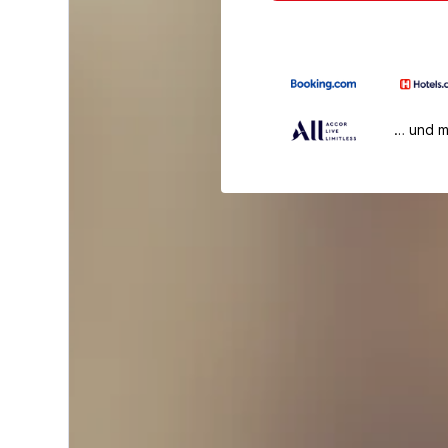
… und 