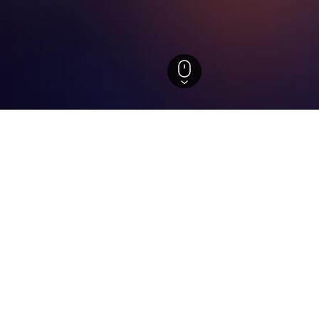
um Aufenthalt in Valjevo
otels in der Nähe?
26 Bewertungen) und Horse riding ranch with a hotel and apa
te und gut bewertete Optionen in Valjevo.
n infrage, wenn man Zentralserbien erkundet?