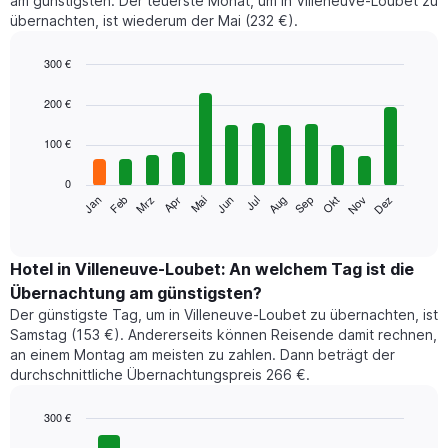
am günstigsten. Der teuerste Monat, um in Villeneuve-Loubet zu
übernachten, ist wiederum der Mai (232 €).
300 €
Bar
Chart
graphic.
chart
200 €
with
12
100 €
bars.
0
Das
Jan
Feb
Mrz
Apr
Mai
Jun
Jul
Aug
Sep
Okt
Nov
Dez
folgende
End
of
Diagramm
interactive
zeigt
chart
den
Hotel in Villeneuve-Loubet: An welchem Tag ist die
durchschnittlichen
Übernachtung am günstigsten?
Zimmerpreis
Der günstigste Tag, um in Villeneuve-Loubet zu übernachten, ist
im
Samstag (153 €). Andererseits können Reisende damit rechnen,
jeweiligen
an einem Montag am meisten zu zahlen. Dann beträgt der
Monat
durchschnittliche Übernachtungspreis 266 €.
an.
Das
Diagramm
300 €
hat
Bar
Chart