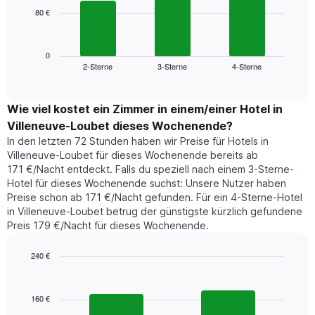
die
80 €
Das
die
folgende
Wochentage
Diagramm
anzeigt.
zeigt
0
Das
2-Sterne
3-Sterne
4-Sterne
den
End
Diagramm
of
durchschnittlichen
hat
interactive
Zimmerpreis,
chart
1
der
Wie viel kostet ein Zimmer in einem/einer Hotel in
Y-
für
Achse,
Villeneuve-Loubet dieses Wochenende?
heute
die
In den letzten 72 Stunden haben wir Preise für Hotels in
Nacht
den
Villeneuve-Loubet für dieses Wochenende bereits ab
in
durchschnittlichen
171 €/Nacht entdeckt. Falls du speziell nach einem 3-Sterne-
den
Zimmerpreis
Hotel für dieses Wochenende suchst: Unsere Nutzer haben
letzten
anzeigt.
Preise schon ab 171 €/Nacht gefunden. Für ein 4-Sterne-Hotel
3
in Villeneuve-Loubet betrug der günstigste kürzlich gefundene
Tagen
Preis 179 €/Nacht für dieses Wochenende.
gefunden
wurde,
aggregiert
240 €
nach
Bar
Chart
Sternebewertung.
graphic.
chart
with
Das
160 €
2
Diagramm