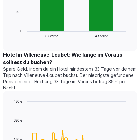
bars.
hat
1
80 €
Das
X-
folgende
Achse,
Diagramm
die
zeigt
0
die
3-Sterne
4-Sterne
den
End
Hotelkategorien
of
durchschnittlichen
nach
interactive
Zimmerpreis
chart
Sternen
für
Hotel in Villeneuve-Loubet: Wie lange im Voraus
anzeigt
dieses
solltest du buchen?
Das
Wochenende
Diagramm
Spare Geld, indem du ein Hotel mindestens 33 Tage vor deinem
in
hat
Trip nach Villeneuve-Loubet buchst. Der niedrigste gefundene
den
1
Preis bei einer Buchung 33 Tage im Voraus betrug 39 € pro
letzten
Y-
Nacht.
3
Achse,
Tagen,
die
480 €
aggregiert
den
nach
Line
Chart
durchschnittlichen
graphic.
chart
Sternebewertung.
Zimmerpreis
with
Das
320 €
für
90
Diagramm
heute
data
hat
points.
Nacht
1
in
160 €