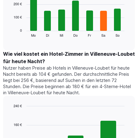
1
graphic.
chart
200 €
with
X-
7
Achse,
100 €
bars.
die
die
Das
0
Monate
folgende
Mo
Di
Mi
Do
Fr
Sa
So
End
anzeigt.
of
Diagramm
Das
interactive
zeigt
chart
Diagramm
den
Wie viel kostet ein Hotel-Zimmer in Villeneuve-Loubet
hat
durchschnittlichen
1
für heute Nacht?
Preis
Y-
Nutzer haben Preise ab Hotels in Villeneuve-Loubet für heute
eines
Achse,
Nacht bereits ab 104 € gefunden. Der durchschnittliche Preis
Zimmers
die
liegt bei 256 €, basierend auf Suchen in den letzten 72
für
den
Stunden. Die Preise beginnen ab 180 € für ein 4-Sterne-Hotel
den
durchschnittlichen
in Villeneuve-Loubet für heute Nacht.
jeweiligen
Zimmerpreis
Wochentag.
anzeigt.
Das
240 €
Diagramm
Bar
Chart
hat
graphic.
chart
1
with
160 €
3
X-
bars.
Achse,