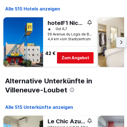
die
den
die
Alle 515 Hotels anzeigen
letzten
Anzahl
3
der
Tagen
hotelF1 Nice Villeneuve-Loubet
Tage
gefunden
vor
1 Stern
Gut 6,7
wurde.
dem
59 Avenue du Logis de Bonneau, Villeneuve-Loubet, Alpes-Maritimes, Frankreich
Aufenthalt
4,4 km vom Stadtzentrum
anzeigt
Das
42 €
Diagramm
Zum Angebot
hat
1
Y-
Achse,
Alternative Unterkünfte in
die
den
Villeneuve-Loubet
durchschnittlichen
Zimmerpreis
anzeigt
Alle 515 Unterkünfte anzeigen
Le Chic Azuréen