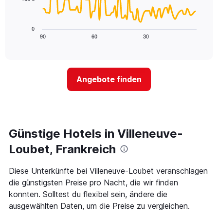
X-
Das
den
Achse,
folgende
letzten
die
Diagramm
3
0
die
zeigt,
Tagen
90
60
30
End
Hotelkategorien
of
wie
anzeigt.
interactive
nach
sich
chart
Sternen
der
anzeigt
Preis
Das
Angebote finden
für
Diagramm
ein
hat
Zimmer
1
ändert,
Y-
je
Achse,
näher
Günstige Hotels in Villeneuve-
die
das
den
Aufenthaltsdatum
Loubet, Frankreich
durchschnittlichen
rückt.
Zimmerpreis
Das
Diese Unterkünfte bei Villeneuve-Loubet veranschlagen
an
Diagramm
diesem
die günstigsten Preise pro Nacht, die wir finden
hat
Wochenende
1
konnten. Solltest du flexibel sein, ändere die
anzeigt,
X-
ausgewählten Daten, um die Preise zu vergleichen.
der
Achse,
in