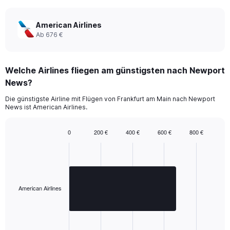
chart
has
1
American Airlines
Y
Ab 676 €
axis
displaying
values.
Welche Airlines fliegen am günstigsten nach Newport
Range:
0
News?
to
2160.
Die günstigste Airline mit Flügen von Frankfurt am Main nach Newport
News ist American Airlines.
0
200 €
400 €
600 €
800 €
Bar
Chart
graphic.
chart
with
1
bar.
American Airlines
The
chart
has
1