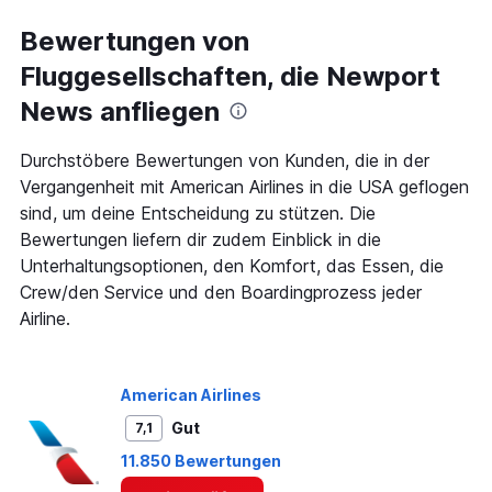
displaying
categories.
Bewertungen von
Range:
Fluggesellschaften, die Newport
14
categories.
News anfliegen
The
chart
has
Durchstöbere Bewertungen von Kunden, die in der
1
Vergangenheit mit American Airlines in die USA geflogen
Y
sind, um deine Entscheidung zu stützen. Die
axis
Bewertungen liefern dir zudem Einblick in die
displaying
values.
Unterhaltungsoptionen, den Komfort, das Essen, die
Range:
Crew/den Service und den Boardingprozess jeder
0
Airline.
to
30.
American Airlines
Gut
7,1
11.850 Bewertungen