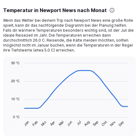
displaying
categories.
Temperatur in Newport News nach Monat
Range:
12
Wenn das Wetter bei deinem Trip nach Newport News eine große Rolle
categories.
spielt, kann dir das nachfolgende Diagramm bei der Planung helfen.
The
Falls dir wärmere Temperaturen besonders wichtig sind, ist der Juli die
chart
ideale Reisezeit im Jahr. Die Temperaturen erreichen dann
durchschnittlich 26.0 C. Reisende, die Kälte meiden möchten, sollten
has
möglichst nicht im Januar buchen, wenn die Temperaturen in der Regel
1
ihre Tiefstwerte (etwa 5.0 C) erreichen.
Y
axis
30 °C
displaying
Line
values.
Chart
graphic.
chart
Range:
with
20 °C
0
14
to
data
150.
points.
10 °C
The
chart
0 °C
has
Mrz
Jun
Sep
Dez
Jan
Apr
Jul
Okt
Feb
Mai
Aug
Nov
1
End
of
X
interactive
axis
chart