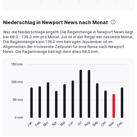
X
End
of
axis
interactive
displaying
chart
categories.
Niederschlag in Newport News nach Monat
Range:
1
Was die Niederschläge angeht: Die Regenmenge in Newport News liegt
categories.
bei 68.0 - 136.0 mm pro Monat. Juli ist in der Regel der nasseste Monat.
The
Die Regenmenge kann 136.0 mm betragen. November ist im
chart
Allgemeinen der trockenste Zeitpunkt für eine Reise nach Newport
News. Die Regenmenge beträgt dann etwa 68.0 mm.
has
1
Y
150 mm
axis
Bar
Chart
displaying
graphic.
chart
with
values.
100 mm
12
Range:
bars.
0
to
50 mm
The
800.
chart
has
0 mm
1
Mrz
Jun
Sep
Dez
Jan
Apr
Jul
Okt
Feb
Mai
Aug
Nov
X
End
of
axis
interactive
chart