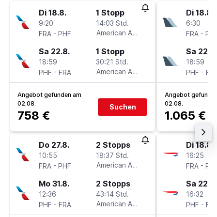
Di 18.8.
1 Stopp
Di 18.8.
9:20
14:03 Std.
6:30
-
American Airlines
-
FRA
PHF
FRA
PH
Sa 22.8.
1 Stopp
Sa 22.8.
18:59
30:21 Std.
18:59
-
American Airlines
-
PHF
FRA
PHF
FR
Angebot gefunden am
Angebot gefunde
02.08.
02.08.
Suchen
758 €
1.065 €
Do 27.8.
2 Stopps
Di 18.8.
10:55
18:37 Std.
16:25
-
American Airlines
-
FRA
PHF
FRA
PH
Mo 31.8.
2 Stopps
Sa 22.8.
12:36
43:14 Std.
16:32
-
American Airlines
-
PHF
FRA
PHF
FR