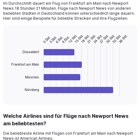
Im Durchschnitt dauert ein Flug von Frankfurt am Main nach Newport
News 18 Stunden 21 Minuten. Flüge nach Newport News von anderen
beliebten Städten in Deutschland können unterschiedlich lange dauern.
Hier sind einige Beispiele für beliebte Strecken und ihre Flugzeiten.
15 Std.
24 Std.
33 Std.
12 Std.
21 Std.
30 Std.
18 Std.
27 Std.
36 Std.
6 Std.
3 Std.
0 Std.
9 Std.
Bar
Chart
graphic.
chart
with
Düsseldorf
4
bars.
Frankfurt am Main
The
chart
München
has
1
Nürnberg
X
End
of
axis
interactive
displaying
chart
categories.
Welche Airlines sind für Flüge nach Newport News
Range:
am beliebtesten?
4
categories.
Die beliebteste Airline mit Flügen von Frankfurt am Main nach Newport
The
News ist American Airlines.