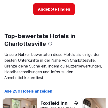
nach
der
Sternen
Preis
Angebote finden
anzeigt
für
Das
ein
Diagramm
Zimmer
hat
ändert,
1
je
Y-
näher
Top-bewertete Hotels in
Achse,
das
die
Aufenthaltsdatum
Charlottesville
den
rückt.
durchschnittlichen
Das
Unsere Nutzer bewerteten diese Hotels als einige der
Zimmerpreis
Diagramm
an
besten Unterkünfte in der Nähe von Charlottesville.
hat
diesem
1
Grenze deine Suche ein, indem du Nutzerbewertungen,
Wochenende
X-
Hotelbeschreibungen und Infos zu den
anzeigt,
Achse,
Annehmlichkeiten liest.
der
die
in
die
den
Anzahl
Alle 290 Hotels anzeigen
letzten
der
3
Tage
Tagen
vor
Foxfield Inn
gefunden
dem