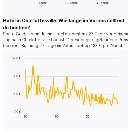
2-Sterne
3-Sterne
4-Sterne
den
End
Hotelkategorien
of
durchschnittlichen
nach
interactive
Zimmerpreis
chart
Sternen
für
Hotel in Charlottesville: Wie lange im Voraus solltest
anzeigt
dieses
du buchen?
Das
Wochenende
Diagramm
Spare Geld, indem du ein Hotel mindestens 27 Tage vor deinem
in
hat
Trip nach Charlottesville buchst. Der niedrigste gefundene Preis
den
1
bei einer Buchung 27 Tage im Voraus betrug 133 € pro Nacht.
letzten
Y-
3
Achse,
400 €
Tagen,
die
aggregiert
Line
Chart
den
graphic.
chart
nach
durchschnittlichen
with
Sternebewertung.
300 €
Zimmerpreis
90
Das
für
data
Diagramm
points.
heute
hat
200 €
Nacht
1
Das
in
X-
folgende
den
Achse,
Diagramm
letzten
100 €
die
zeigt,
3
90
60
30
End
die
of
wie
Tagen
interactive
Hotelkategorien
sich
anzeigt.
chart