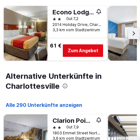
Econo Lodge Charlottesville North - University Area
2 Sterne
Gut 7,2
2014 Holiday Drive, Charlottesville, VA, USA
3,3 km vom Stadtzentrum
61 €
Zum Angebot
Alternative Unterkünfte in
Charlottesville
Alle 290 Unterkünfte anzeigen
Clarion Pointe Charlottesville
2 Sterne
Gut 7,9
1803 Emmet Street North, Charlottesville, VA, USA
3,6 km vom Stadtzentrum