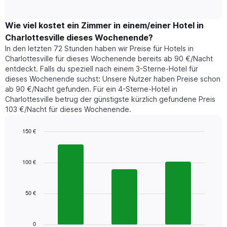
of
durchschnittlichen
hat
interactive
Zimmerpreis,
chart
1
der
Wie viel kostet ein Zimmer in einem/einer Hotel in
Y-
für
Achse,
Charlottesville dieses Wochenende?
heute
die
In den letzten 72 Stunden haben wir Preise für Hotels in
Nacht
den
Charlottesville für dieses Wochenende bereits ab 90 €/Nacht
in
durchschnittlichen
entdeckt. Falls du speziell nach einem 3-Sterne-Hotel für
den
Zimmerpreis
dieses Wochenende suchst: Unsere Nutzer haben Preise schon
letzten
anzeigt.
ab 90 €/Nacht gefunden. Für ein 4-Sterne-Hotel in
3
Charlottesville betrug der günstigste kürzlich gefundene Preis
Tagen
103 €/Nacht für dieses Wochenende.
gefunden
wurde,
aggregiert
150 €
nach
Bar
Chart
Sternebewertung.
graphic.
chart
with
Das
100 €
3
Diagramm
bars.
hat
1
50 €
Das
X-
folgende
Achse,
Diagramm
die
zeigt
0
die