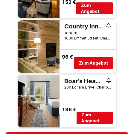
152 €
Zum
Angebot
Country Inn & Suites Charlottesville-Uva
3 Sterne
1600 Emmet Street, Charlottesville, VA, USA
96 €
Zum Angebot
Boar's Head Resort
200 Ednam Drive, Charlottesville, VA, USA
196 €
Zum
Angebot