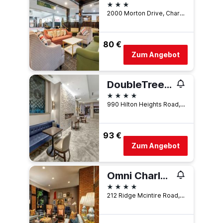
3 Sterne
2000 Morton Drive, Charlottesville, VA, USA
80 €
Zum Angebot
DoubleTree by Hilton Charlottesville
4 Sterne
990 Hilton Heights Road, Charlottesville, VA, USA
93 €
Zum Angebot
Omni Charlottesville Hotel
4 Sterne
212 Ridge Mcintire Road, Charlottesville, VA, USA