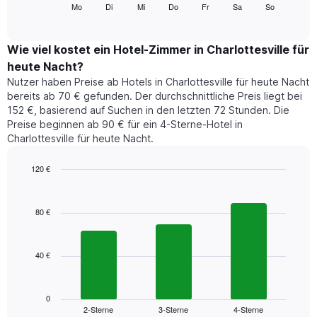
folgende
Mo
Di
Mi
Do
Fr
Sa
So
End
anzeigt.
of
Diagramm
Das
interactive
zeigt
chart
Diagramm
den
Wie viel kostet ein Hotel-Zimmer in Charlottesville für
hat
durchschnittlichen
1
heute Nacht?
Preis
Y-
Nutzer haben Preise ab Hotels in Charlottesville für heute Nacht
eines
Achse,
bereits ab 70 € gefunden. Der durchschnittliche Preis liegt bei
Zimmers
die
152 €, basierend auf Suchen in den letzten 72 Stunden. Die
für
den
Preise beginnen ab 90 € für ein 4-Sterne-Hotel in
den
durchschnittlichen
Charlottesville für heute Nacht.
jeweiligen
Zimmerpreis
Wochentag.
anzeigt.
Das
120 €
Diagramm
Bar
Chart
hat
graphic.
chart
1
with
80 €
3
X-
bars.
Achse,
die
40 €
Das
die
folgende
Wochentage
Diagramm
anzeigt.
zeigt
0
Das
2-Sterne
3-Sterne
4-Sterne
den
End
Diagramm