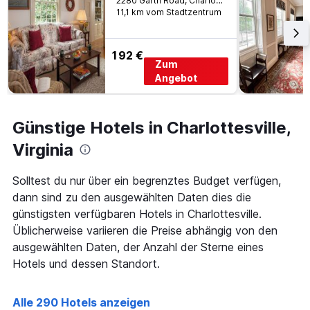
2280 Garth Road, Charlottesville, VA, USA
wurde.
Aufenthalt
11,1 km vom Stadtzentrum
anzeigt
Das
Diagramm
192 €
hat
Zum
1
Angebot
Y-
Achse,
die
Günstige Hotels in Charlottesville,
den
durchschnittlichen
Virginia
Zimmerpreis
anzeigt
Solltest du nur über ein begrenztes Budget verfügen,
dann sind zu den ausgewählten Daten dies die
günstigsten verfügbaren Hotels in Charlottesville.
Üblicherweise variieren die Preise abhängig von den
ausgewählten Daten, der Anzahl der Sterne eines
Hotels und dessen Standort.
Alle 290 Hotels anzeigen