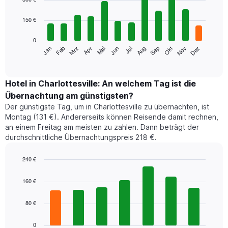
with
12
150 €
bars.
0
Das
Jan
Feb
Mrz
Apr
Mai
Jun
Jul
Aug
Sep
Okt
Nov
Dez
folgende
End
of
Diagramm
interactive
zeigt
chart
den
Hotel in Charlottesville: An welchem Tag ist die
durchschnittlichen
Übernachtung am günstigsten?
Zimmerpreis
Der günstigste Tag, um in Charlottesville zu übernachten, ist
im
Montag (131 €). Andererseits können Reisende damit rechnen,
jeweiligen
an einem Freitag am meisten zu zahlen. Dann beträgt der
Monat
durchschnittliche Übernachtungspreis 218 €.
an.
Das
Diagramm
240 €
hat
Bar
Chart
1
graphic.
chart
160 €
with
X-
7
Achse,
80 €
bars.
die
die
Das
0
Monate