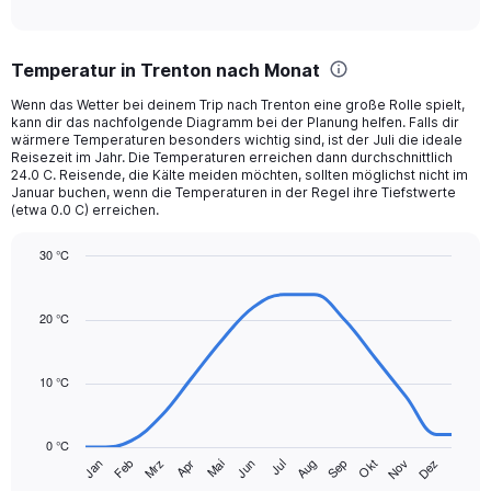
of
axis
interactive
displaying
chart
categories.
Temperatur in Trenton nach Monat
Range:
12
Wenn das Wetter bei deinem Trip nach Trenton eine große Rolle spielt,
categories.
kann dir das nachfolgende Diagramm bei der Planung helfen. Falls dir
The
wärmere Temperaturen besonders wichtig sind, ist der Juli die ideale
chart
Reisezeit im Jahr. Die Temperaturen erreichen dann durchschnittlich
24.0 C. Reisende, die Kälte meiden möchten, sollten möglichst nicht im
has
Januar buchen, wenn die Temperaturen in der Regel ihre Tiefstwerte
1
(etwa 0.0 C) erreichen.
Y
axis
30 °C
displaying
Line
values.
Chart
graphic.
chart
Range:
with
20 °C
0
14
to
data
150.
points.
10 °C
The
chart
0 °C
has
Mrz
Jun
Sep
Dez
Jan
Apr
Jul
Okt
Feb
Mai
Aug
Nov
1
End
of