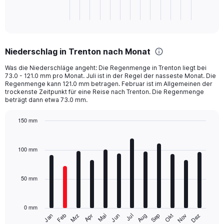
1
X
End
of
axis
interactive
displaying
chart
categories.
Niederschlag in Trenton nach Monat
Range:
1
Was die Niederschläge angeht: Die Regenmenge in Trenton liegt bei
categories.
73.0 - 121.0 mm pro Monat. Juli ist in der Regel der nasseste Monat. Die
The
Regenmenge kann 121.0 mm betragen. Februar ist im Allgemeinen der
chart
trockenste Zeitpunkt für eine Reise nach Trenton. Die Regenmenge
beträgt dann etwa 73.0 mm.
has
1
Y
150 mm
axis
Bar
Chart
displaying
graphic.
chart
with
values.
100 mm
12
Range:
bars.
0
to
50 mm
The
2880.
chart
has
0 mm
1
Mrz
Jun
Sep
Dez
Jan
Apr
Jul
Okt
Feb
Mai
Aug
Nov
X
End