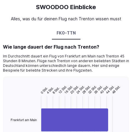
SWOODOO Einblicke
Alles, was du für deinen Flug nach Trenton wissen musst
FK0-TTN
Wie lange dauert der Flug nach Trenton?
Im Durchschnitt dauert ein Flug von Frankfurt am Main nach Trenton 45
Stunden 8 Minuten. Flüge nach Trenton von anderen beliebten Städten in
Deutschland können unterschiedlich lange dauern. Hier sind einige
Beispiele für beliebte Strecken und ihre Flugzeiten.
20 Std.
32 Std.
44 Std.
16 Std.
28 Std.
40 Std.
12 Std.
24 Std.
36 Std.
48 Std.
8 Std.
4 Std.
0 Std.
Bar
Chart
graphic.
chart
with
1
bar.
The
Frankfurt am Main
chart
has