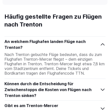
X
interactive
axis
chart
displaying
categories.
Häufig gestellte Fragen zu Flügen
Range:
nach Trenton
14
categories.
The
chart
An welchem Flughafen landen Flüge nach
has
1
Trenton?
Y
Nach Trenton gebuchte Flüge bedeuten, dass du zum
axis
Flughafen Trenton-Mercer fliegst – dem einzigen
displaying
Flughafen in Trenton. Trenton-Mercer liegt etwa 7,8 km
values.
vom Stadtzentrum entfernt. Deine Tickets und
Range:
Bordkarten tragen den Flughafencode TTN.
0
to
Können durch die Entscheidung für
30.
Zwischenstopps die Kosten von Flügen nach
Trenton sinken?
Gibt es am Trenton-Mercer