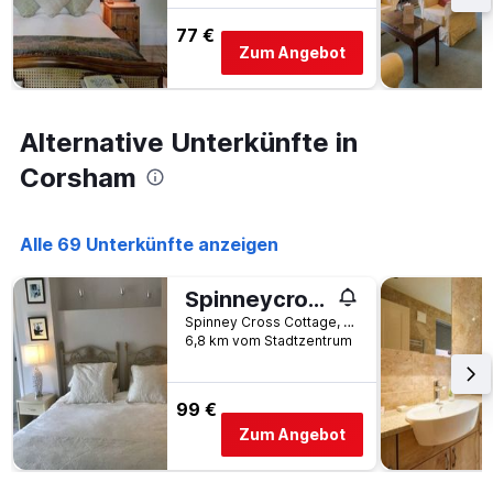
Y-
77 €
Achse,
Zum Angebot
die
den
durchschnittlichen
Zimmerpreis
Alternative Unterkünfte in
an
diesem
Corsham
Wochenende
anzeigt,
der
Alle 69 Unterkünfte anzeigen
in
den
letzten
Spinneycross
3
Spinney Cross Cottage, Corsham, Großbritannien
Tagen
6,8 km vom Stadtzentrum
gefunden
wurde.
99 €
Zum Angebot