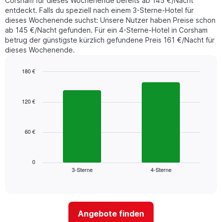
Corsham für dieses Wochenende bereits ab 145 €/Nacht
entdeckt. Falls du speziell nach einem 3-Sterne-Hotel für
dieses Wochenende suchst: Unsere Nutzer haben Preise schon
ab 145 €/Nacht gefunden. Für ein 4-Sterne-Hotel in Corsham
betrug der günstigste kürzlich gefundene Preis 161 €/Nacht für
dieses Wochenende.
180 €
Bar
Chart
graphic.
chart
with
120 €
2
bars.
60 €
Das
folgende
Diagramm
zeigt
0
3-Sterne
4-Sterne
den
End
of
durchschnittlichen
interactive
Zimmerpreis
chart
für
dieses
Angebote finden
Wochenende