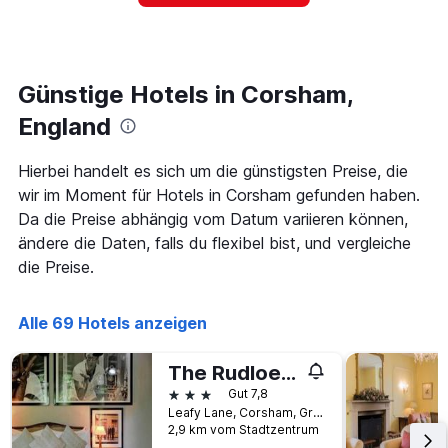
in
den
letzten
3
Tagen,
Günstige Hotels in Corsham,
aggregiert
England
nach
Sternebewertung.
Das
Hierbei handelt es sich um die günstigsten Preise, die
Diagramm
wir im Moment für Hotels in Corsham gefunden haben.
hat
Da die Preise abhängig vom Datum variieren können,
1
X-
ändere die Daten, falls du flexibel bist, und vergleiche
Achse,
die Preise.
die
die
Hotelkategorien
Alle 69 Hotels anzeigen
nach
Sternen
The Rudloe Marco Pierre White
anzeigt
Das
3 Sterne
Gut 7,8
Diagramm
Leafy Lane, Corsham, Großbritannien
hat
2,9 km vom Stadtzentrum
1